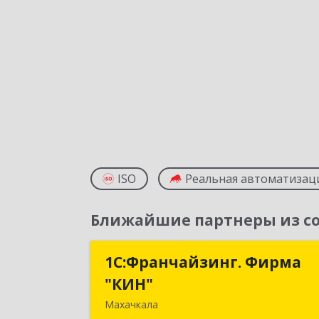
ISO
Реальная автоматизац
Ближайшие партнеры из со
1С:Франчайзинг. Фирма
1С:Франчайзинг. Фирм
"КИН"
"КИН
Махачкала
367030, Дагестан Респ, Махачкала г