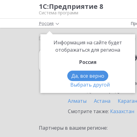
1С:Предприятие 8
Система программ
Россия
Пр
Главная
1С:Зарплата и управление персоналом 8
Информация на сайте будет
отображаться для региона
1С:Зарплата и 
Россия
в Жанаозене
Да, все верно
Ознакомьтесь с информацио
Выбрать другой
или внедрение продукта.
Алматы
Астана
Карага
Смотрите также:
Казахстан
Партнеры в вашем регионе: