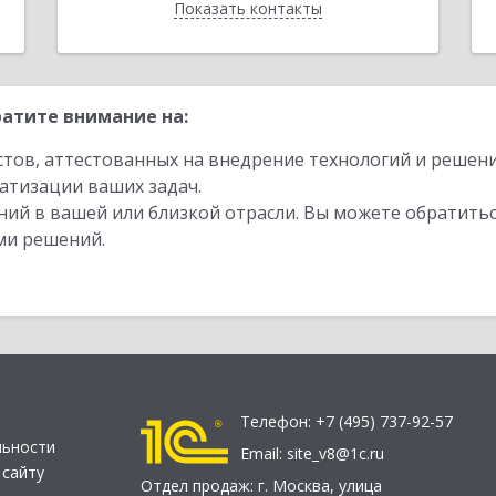
Показать контакты
Назад
атите внимание на:
стов, аттестованных на внедрение технологий и решен
атизации ваших задач.
ий в вашей или близкой отрасли. Вы можете обратитьс
ми решений.
Телефон:
+7 (495) 737-92-57
льности
Email:
site_v8@1c.ru
 сайту
Отдел продаж:
г. Москва
,
улица