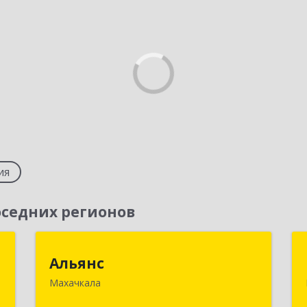
ия
седних регионов
а
Альянс
Альянс
"
Махачкала
368000, Дагестан Респ, Махачкала г,
Петра Первого пр-кт, дом № 32 "а",
,