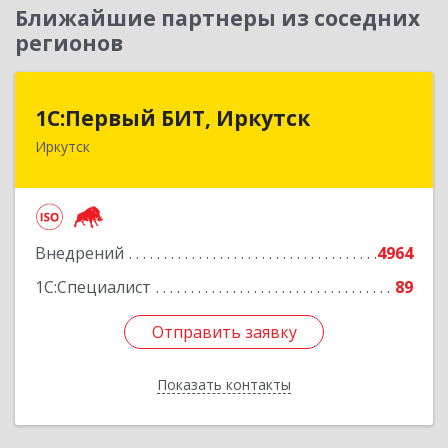
Ближайшие партнеры из соседних
регионов
1С:Первый БИТ, Иркутск
1С:Первый БИТ, Иркутск
Иркутск
664007, Иркутская обл, Иркутск г, Декабрьских
Событий ул, дом № 125, оф.500
Подробнее
Внедрений
4964
1С:Специалист
89
Отправить заявку
Отправить заявку
Показать контакты
Назад