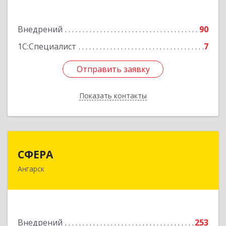
Подробнее
Внедрений
90
1С:Специалист
7
Отправить заявку
Отправить заявку
Показать контакты
Назад
СФЕРА
СФЕРА
Ангарск
665816, Иркутская обл, Ангарск г, 177-й кв-л,
дом № 6, оф.159
Подробнее
Внедрений
253