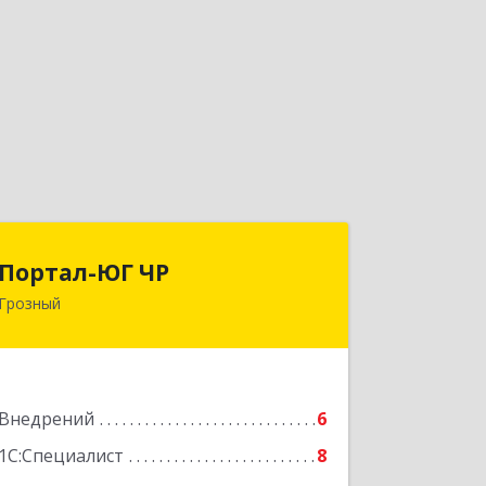
Портал-ЮГ ЧР
Портал-ЮГ ЧР
Грозный
364906, Чеченская Респ, Грозный г,
Путина пр-кт, дом № 30
Подробнее
Внедрений
6
1С:Специалист
8