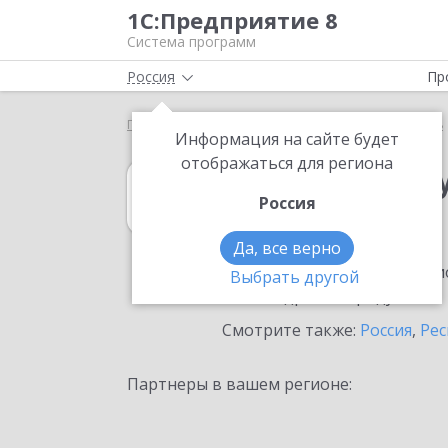
1С:Предприятие 8
Система программ
Россия
Пр
Главная
1С:Зарплата и управление персоналом 8
Информация на сайте будет
отображаться для региона
1С:Зарплата и 
Россия
в Назрани
Да, все верно
Ознакомьтесь с информацио
Выбрать другой
или внедрение продукта.
Смотрите также:
Россия
,
Рес
Партнеры в вашем регионе: