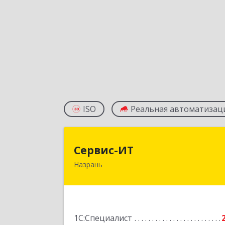
ISO
Реальная автоматизац
Сервис-И
Сервис-ИТ
Назрань
386102, Ингушетия Респ, Назрань г
Центральный округ тер, Московска
ул, дом № 7, этаж 2, офис 
Подробне
1С:Специалист