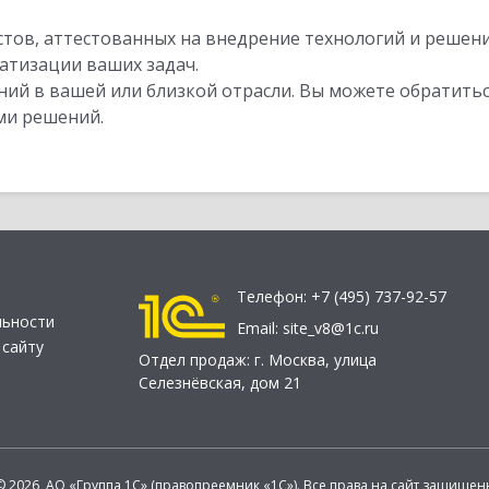
стов, аттестованных на внедрение технологий и решен
атизации ваших задач.
ий в вашей или близкой отрасли. Вы можете обратитьс
ми решений.
Телефон:
+7 (495) 737-92-57
льности
Email:
site_v8@1c.ru
 сайту
Отдел продаж:
г. Москва
,
улица
Селезнёвская, дом 21
© 2026 АО «Группа 1С» (правопреемник «1С»). Все права на сайт защищен