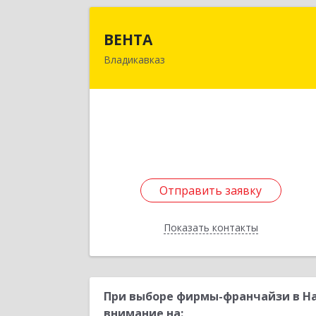
ВЕНТ
ВЕНТА
Владикавказ
362031, Северная Осетия - Алани
Респ, Владикавказ г, Коста пр-кт, до
№ 27
Подробне
Отправить заявку
Отправить заявку
Показать контакты
Назад
При выборе фирмы-франчайзи в На
внимание на: