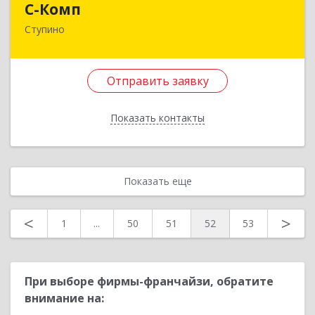
С-Комп
Ступино
142803, Московская обл, Ступинский р-н,
Ступино г, Фрунзе ул, дом № 10, пом.39
Отправить заявку
Подробнее
Отправить заявку
Показать контакты
Назад
Показать еще
<
>
1
...
50
51
52
53
При выборе фирмы-франчайзи, обратите
внимание на: