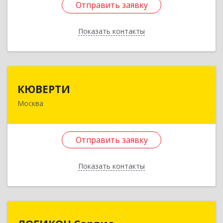
Отправить заявку
Подробнее
Показать контакты
Отправить заявку
Назад
КЮВЕРТИ
КЮВЕРТИ
Москва
117437, Москва г, Островитянова ул, дом № 21,
кв.111
Отправить заявку
Подробнее
Отправить заявку
Показать контакты
Назад
ЛОГИКОН Сервис