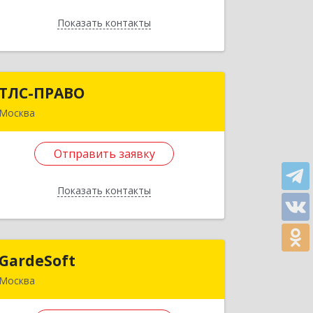
Подробнее
Показать контакты
Отправить заявку
Назад
ТЛС-ПРАВО
ТЛС-ПРАВО
Москва
105082, Москва г, Фридриха Энгельса
ул, дом № 75, строение 21, этаж 5,
Отправить заявку
пом. I, ком. 18, оф.501
Показать контакты
Подробнее
Отправить заявку
GardeSoft
GardeSoft
Назад
Москва
117587, Москва г, Варшавское ш, дом
№ 125, строение 18