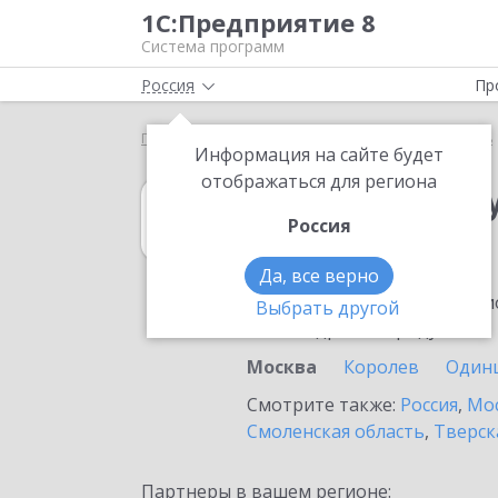
1С:Предприятие 8
Система программ
Россия
Пр
Главная
1С:Зарплата и управление персоналом 8
Информация на сайте будет
отображаться для региона
1С:Зарплата и 
Россия
в Москве
Да, все верно
Ознакомьтесь с информацио
Выбрать другой
или внедрение продукта.
Москва
Королев
Один
Смотрите также:
Россия
,
Мос
Смоленская область
,
Тверск
Партнеры в вашем регионе: