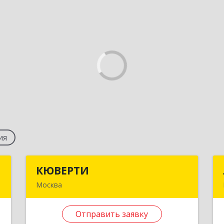
ия
с
КЮВЕРТИ
КЮВЕРТИ
Москва
м
117437, Москва г, Островитянова ул,
0
дом № 21, кв.111
Отправить заявку