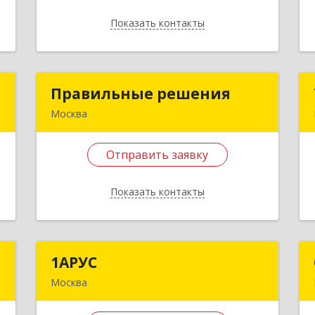
е
Подробнее
Показать контакты
Отправить заявку
Назад
т
Правильные решения
Правильные решения
Москва
л
111402, Москва г, Жемчуговой аллея,
,
дом № 5, корпус 2, пом.109, ком.6
Отправить заявку
2
Подробнее
Показать контакты
е
Отправить заявку
Назад
С
1АРУС
1АРУС
Москва
-
111399, Москва г, Мартеновская ул,
7
дом № 13, кв.128