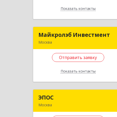
Подробне
Показать контакты
Отправить заявку
Назад
Майкролэб Инвестмент
Майкролэб Инвестмен
Москва
105094, Москва г, Семёновский Ва
ул, дом № 6Г, строение 3, этаж 2
Отправить заявку
пом.
Показать контакты
Подробне
Отправить заявку
ЭПОС
ЭПО
Назад
Москва
142715, Московская обл, Ленинский р
н, Развилка п, дом № 5А-2