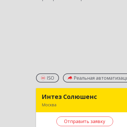
ISO
Реальная автоматизац
Интез Солюшенс
Интез Солюшен
Москва
127322, Москва г, Яблочкова ул, до
№ 30, оф.4
Отправить заявку