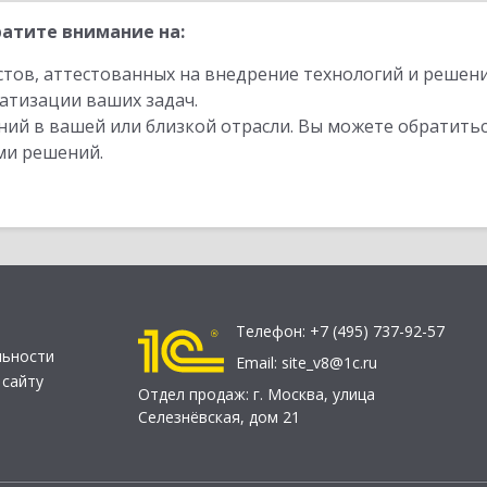
атите внимание на:
стов, аттестованных на внедрение технологий и решен
атизации ваших задач.
ий в вашей или близкой отрасли. Вы можете обратитьс
ми решений.
Телефон:
+7 (495) 737-92-57
льности
Email:
site_v8@1c.ru
 сайту
Отдел продаж:
г. Москва
,
улица
Селезнёвская, дом 21