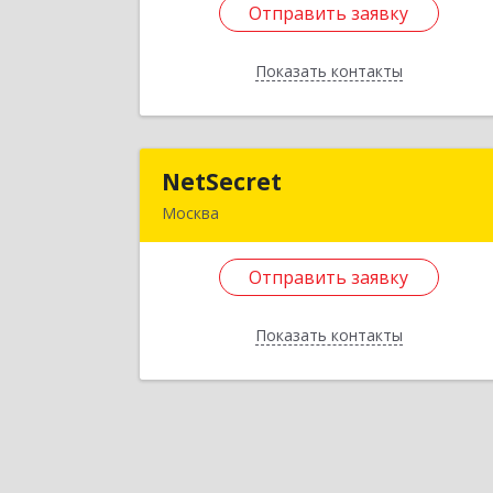
Отправить заявку
Подробне
Показать контакты
Отправить заявку
Назад
NetSecret
NetSecre
Москва
105082, Москва г, вн.тер.г
муниципальный округ Басманный
Отправить заявку
Фридриха Энгельса ул, дом № 75
строение 3, пом.1/
Показать контакты
Подробне
Отправить заявку
Назад