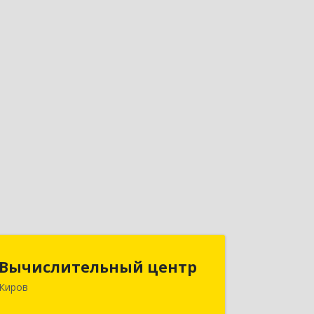
Вычислительный центр
Вычислительный центр
Киров
610002, Кировская обл, Киров г,
Ленина ул, дом № 137