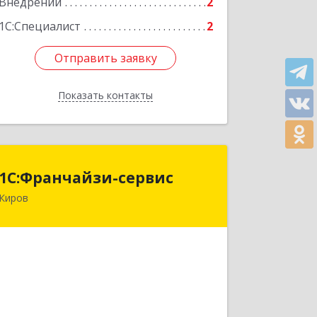
Внедрений
2
1С:Специалист
2
Отправить заявку
Отправить заявку
Показать контакты
Назад
1С:Франчайзи-сервис
1С:Франчайзи-сервис
Киров
613109, Кировская обл, Слободской р-
н, Зониха д, Труда ул, дом № 5, кв.21
Подробнее