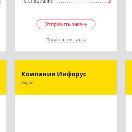
2
1С:Специалист
3
Отправить заявку
Отправить заявку
Показать контакты
Назад
Т
Компания Инфорус
Компания Инфорус
Киров
,
610025, Кировская обл, Киров г,
8
Чистопрудненская ул, дом № 1, кв.78
е
Подробнее
1