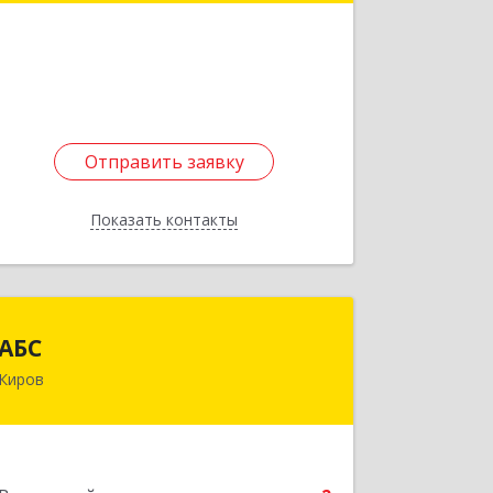
Подробнее
Отправить заявку
Отправить заявку
Показать контакты
Назад
АБС
АБС
Киров
610002, Кировская обл, г.о. город
Киров, Киров г, Никитская ул, дом №
171, оф.404
Подробнее