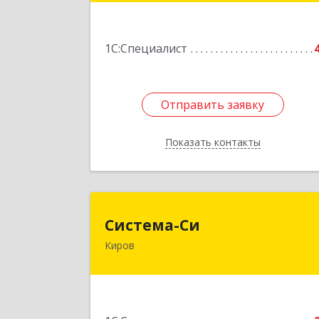
Подробне
1С:Специалист
Отправить заявку
Отправить заявку
Показать контакты
Назад
Система-С
Система-Си
Киров
610035, Кировская обл, Киров г
Калинина ул, дом № 38, оф.42
Подробне