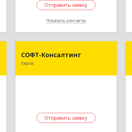
Отправить заявку
Отправить заявку
Показать контакты
Назад
а
СОФТ-Консалтинг
СОФТ-Консалтинг
Киров
,
610002, Кировская обл, Киров г,
а
Урицкого ул, дом № 36/1
е
Подробнее
1
Отправить заявку
Отправить заявку