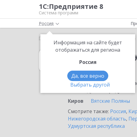
1С:Предприятие 8
Система программ
Россия
Пр
Главная
1С:Зарплата и управление персоналом 8
Информация на сайте будет
отображаться для региона
1С:Зарплата и 
Россия
в Кирове
Да, все верно
Ознакомьтесь с информацио
Выбрать другой
или внедрение продукта.
Киров
Вятские Поляны
Смотрите также:
Россия
,
Кир
Нижегородская область
,
Пер
Удмуртская республика