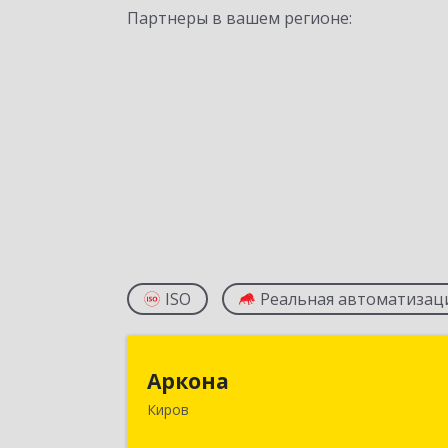
Партнеры в вашем регионе:
ISO
Реальная автоматизац
Аркон
Аркона
Киров
610020, Кировская обл, Киров г, Карл
Маркса ул, дом № 21, оф.40