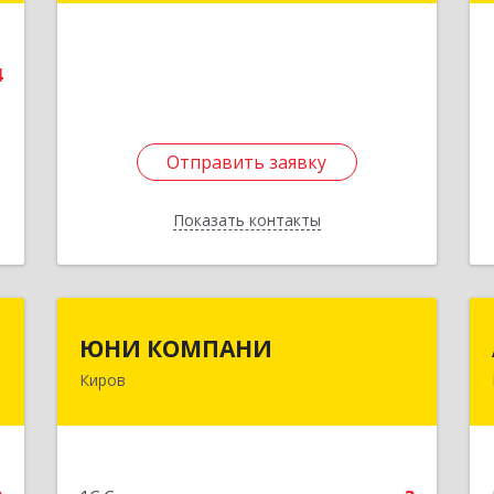
Маклина ул, дом № 40
е
4
Подробнее
Отправить заявку
Отправить заявку
Показать контакты
Назад
и
ЮНИ КОМПАНИ
ЮНИ КОМПАНИ
Киров
,
610018, Кировская обл, Богородская д,
4
Богородская ул, дом № 50В, кв.9
е
Подробнее