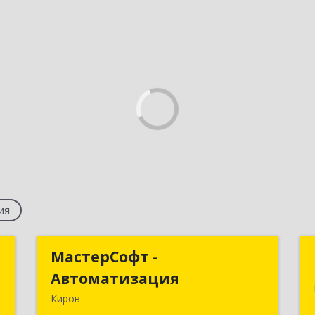
ия
а
МастерСофт -
МастерСофт -
Автоматизация
Автоматизация
а
Киров
3
610017, Кировская обл, Киров г,