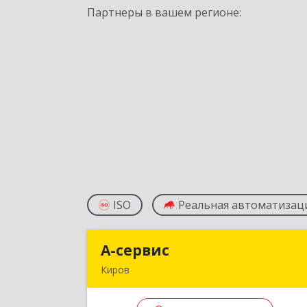
Партнеры в вашем регионе:
ISO
Реальная автоматизац
А-сервис
А-серви
Киров
610000, Кировская обл, Киров г
Казанская ул, дом № 89, корпус А