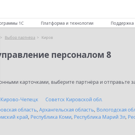
ограммы 1С
Платформа и технологии
Поддержка 
Выбор партнёра
Киров
управление персоналом 8
нными карточками, выберите партнёра и отправьте за
Кирово-Чепецк
Советск Кировской обл.
овская область
,
Архангельская область
,
Вологодская об
мский край
,
Республика Коми
,
Республика Марий Эл
,
Ре