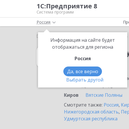
1С:Предприятие 8
Система программ
Россия
Пр
Главная
1С:Зарплата и управление персоналом 8
Информация на сайте будет
отображаться для региона
1С:Зарплата и 
Россия
в Кирове
Да, все верно
Ознакомьтесь с информацио
Выбрать другой
или внедрение продукта.
Киров
Вятские Поляны
Смотрите также:
Россия
,
Кир
Нижегородская область
,
Пер
Удмуртская республика