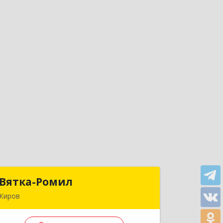
Вятка-Ромил
Вятка-Ромил
Киров
610017, Кировская обл, Киров г,
Воровского ул, дом № 73А, кв.34