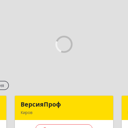
ия
с
ВерсияПроф
ВерсияПроф
Киров
,
610004, Кировская обл, Киров г,
,
Морозовская ул, дом № 5, кв.50