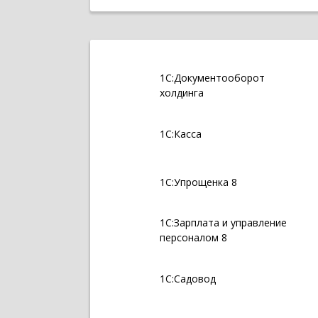
1С:Документооборот
холдинга
1С:Касса
1С:Упрощенка 8
1С:Зарплата и управление
персоналом 8
1С:Садовод