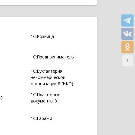
1С:Розница
1С:Предприниматель
1
1С:Бухгалтерия
некоммерческой
организации 8 (НКО)
1С:Платежные
 8
документы 8
1С:Гаражи