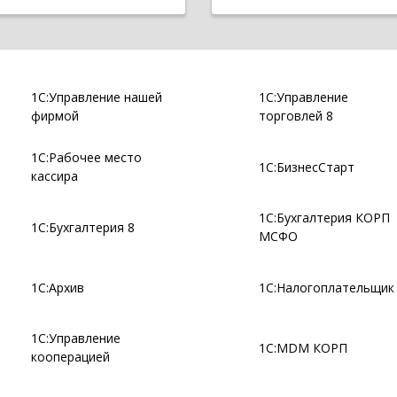
1С:Управление нашей
1С:Управление
фирмой
торговлей 8
1С:Рабочее место
1С:БизнесСтарт
кассира
1С:Бухгалтерия КОРП
1С:Бухгалтерия 8
МСФО
1С:Архив
1С:Налогоплательщик
1С:Управление
1С:MDM КОРП
кооперацией