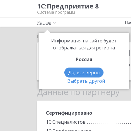
1С:Предприятие 8
Система программ
Россия
Пр
Главная
1С:Франчайзи ОПТИМИСТ
Информация на сайте будет
1С:Франчайз
отображаться для региона
Россия
Адрес:
610014, Кировская обл, Киров 
Телефон:
(8332) 78-0085
Да, все верно
Выбрать другой
Данные по партнеру
Сертифицировано
1С:Специалистов