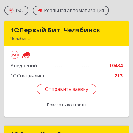
ISO
Реальная автоматизация
1С:Первый Бит, Челябинск
1С:Первый Бит, Челябинск
Челябинск
454084, Челябинская обл, Челябинск г,
Каслинская ул, дом № 77, оф.109
Внедрений
10484
Подробнее
1С:Специалист
213
Отправить заявку
Отправить заявку
Показать контакты
Назад