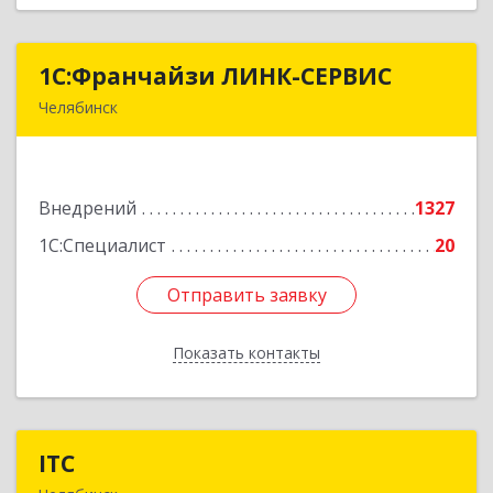
1С:Франчайзи ЛИНК-СЕРВИС
1С:Франчайзи ЛИНК-СЕРВИС
Челябинск
454006, Челябинская обл, Челябинск г, 3
Интернационала ул, дом № 63
Внедрений
1327
Подробнее
1С:Специалист
20
Отправить заявку
Отправить заявку
Показать контакты
Назад
ITC
ITC