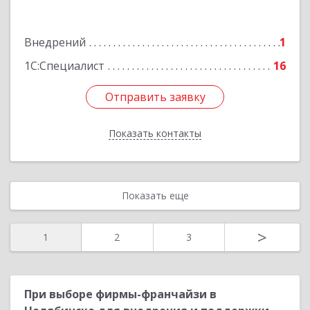
Мелькомбинат 2 участок 1 п, дом № 37
Внедрений
1
Подробнее
1С:Специалист
16
Отправить заявку
Отправить заявку
Показать контакты
Назад
Показать еще
>
1
2
3
При выборе фирмы-франчайзи в