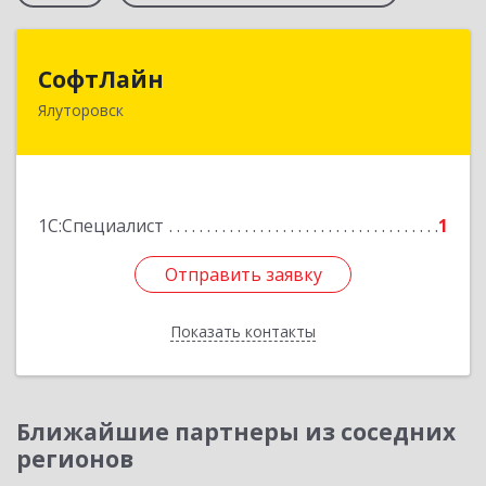
СофтЛайн
СофтЛайн
Ялуторовск
627010, Тюменская обл, Ялуторовский р-н,
Ялуторовск г, Ленина ул, дом № 28
Подробнее
1С:Специалист
1
Отправить заявку
Отправить заявку
Показать контакты
Назад
Ближайшие партнеры из соседних
регионов