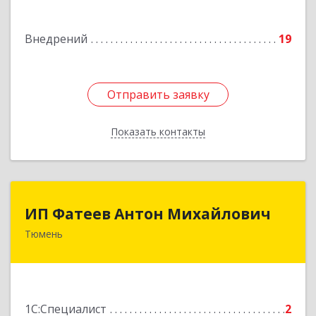
Подробнее
Внедрений
19
Отправить заявку
Отправить заявку
Показать контакты
Назад
ИП Фатеев Антон Михайлович
ИП Фатеев Антон Михайлович
Тюмень
625046, Тюменская обл, Тюмень г, Майский
проезд, дом № 5, кв.72
Подробнее
1С:Специалист
2