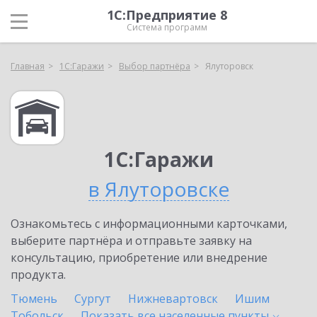
1С:Предприятие 8
Система программ
Главная
1С:Гаражи
Выбор партнёра
Ялуторовск
1С:Гаражи
в Ялуторовске
Ознакомьтесь с информационными карточками,
выберите партнёра и отправьте заявку на
консультацию, приобретение или внедрение
продукта.
Тюмень
Сургут
Нижневартовск
Ишим
Тобольск
Показать все населенные
пункты