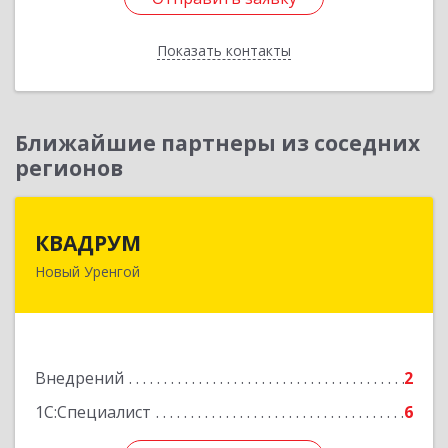
Подробнее
Отправить заявку
Показать контакты
Назад
Ближайшие партнеры из соседних
регионов
КВАДРУМ
КВАДРУМ
Новый Уренгой
629309, Ямало-Ненецкий АО, Новый Уренгой г,
Северное Кольцо ул, дом № 14
Подробнее
Внедрений
2
1С:Специалист
6