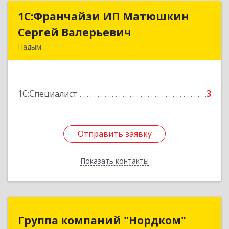
1С:Франчайзи ИП Матюшкин
1С:Франчайзи ИП Матюшкин
Сергей Валерьевич
Сергей Валерьевич
Надым
629730, Ямало-Ненецкий АО, Надым г, ул.
Зверева, дом № 47, кв.28
1С:Специалист
3
Подробнее
Отправить заявку
Отправить заявку
Показать контакты
Назад
Группа компаний "Нордком"
Группа компаний "Нордком"