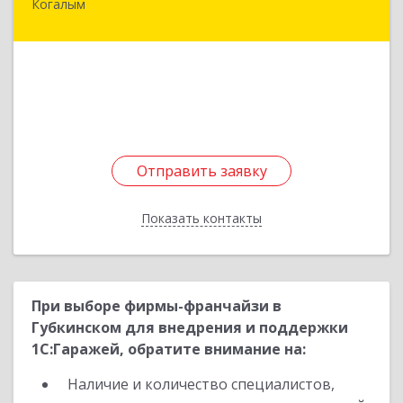
Когалым
628485, Ханты-Мансийский Автономный округ
- Югра АО, Когалым г, Сопочинского проезд,
строение 2, оф.18
Подробнее
Отправить заявку
Отправить заявку
Показать контакты
Назад
При выборе фирмы-франчайзи в
Губкинском для внедрения и поддержки
1С:Гаражей, обратите внимание на:
Наличие и количество специалистов,