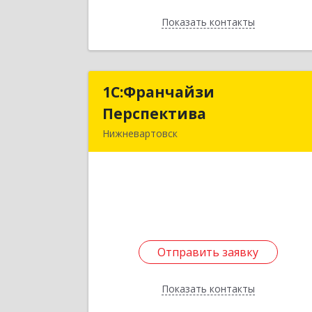
Показать контакты
Назад
1С:Франчайзи
1С:Франчайз
Перспектива
Перспектив
Нижневартовск
628611, Ханты-Мансийски
Автономный округ - Югра АО
Нижневартовск г, Мира ул, дом № 38
оф.100
Подробне
Отправить заявку
Отправить заявку
Показать контакты
Назад