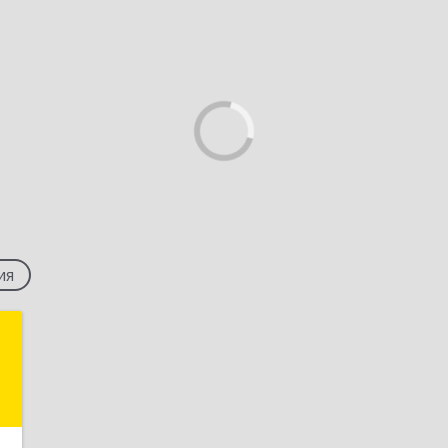
ия
а
й
,
1