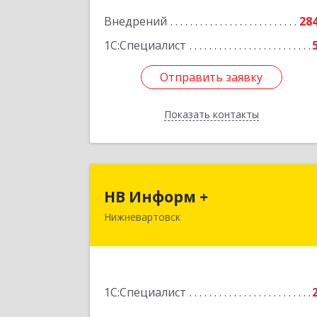
Нижневартовск г, Северная ул, дом 
Внедрений
54А, строение 1, оф.112, 20
28
1С:Специалист
Подробне
Отправить заявку
Отправить заявку
Показать контакты
Назад
НВ Информ 
НВ Информ +
Нижневартовск
628611, Ханты-Мансийский АО
Нижневартовск г, Мира ул, дом № 56
Подробне
1С:Специалист