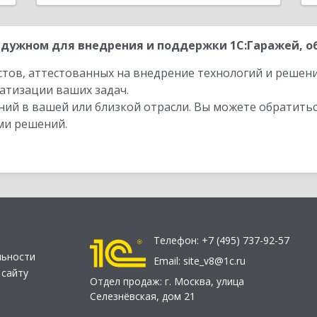
дужном для внедрения и поддержки 1С:Гаражей, об
стов, аттестованных на внедрение технологий и решен
атизации ваших задач.
ий в вашей или близкой отрасли. Вы можете обратитьс
ми решений.
Телефон:
+7 (495) 737-92-57
льности
Email:
site_v8@1c.ru
 сайту
Отдел продаж:
г. Москва
,
улица
Селезнёвская, дом 21