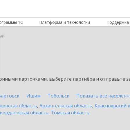
ограммы 1С
Платформа и технологии
Поддержка 
ый
нными карточками, выберите партнёра и отправьте за
артовск
Ишим
Тобольск
Показать все населен
енская область
,
Архангельская область
,
Красноярский 
вердловская область
,
Томская область