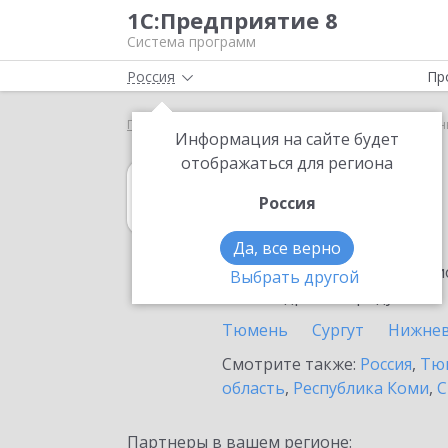
1С:Предприятие 8
Система программ
Россия
Пр
Главная
1С:Гаражи
Выбор партнёра
Радужн
Информация на сайте будет
отображаться для региона
1С:Гаражи
Россия
в Радужном
Да, все верно
Ознакомьтесь с информацио
Выбрать другой
или внедрение продукта.
Тюмень
Сургут
Нижнев
Смотрите также:
Россия
,
Тюм
область
,
Республика Коми
,
С
Партнеры в вашем регионе: