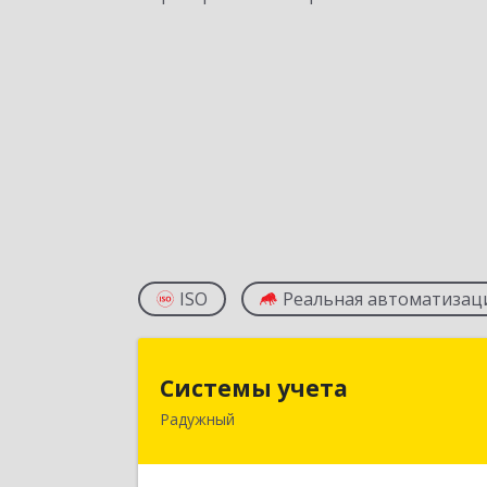
ISO
Реальная автоматизац
Системы учет
Системы учета
Радужный
628462, Ханты-Мансийски
Автономный округ - Югра АО
Радужный г, 3-й мкр, дом № 