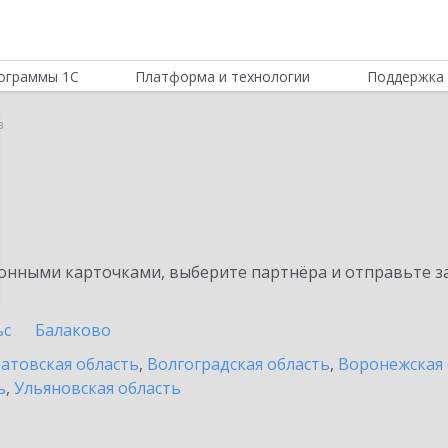
ограммы 1С
Платформа и технологии
Поддержка 
в
нными карточками, выберите партнёра и отправьте за
ьс
Балаково
атовская область
,
Волгоградская область
,
Воронежская 
ь
,
Ульяновская область