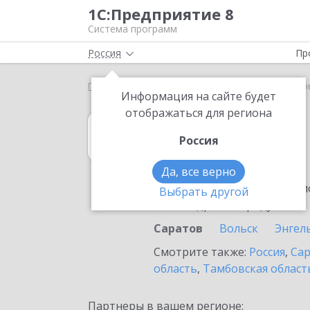
1С:Предприятие 8
Система программ
Россия
Пр
Главная
1С:Гаражи
Выбор партнёра
Сарато
Информация на сайте будет
отображаться для региона
1С:Гаражи
Россия
в Саратове
Да, все верно
Ознакомьтесь с информацио
Выбрать другой
или внедрение продукта.
Саратов
Вольск
Энгел
Смотрите также:
Россия
,
Сар
область
,
Тамбовская област
Партнеры в вашем регионе: