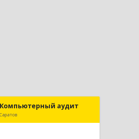
Компьютерный аудит
Компьютерный аудит
Саратов
410012, Саратовская обл, Саратов г,
им Петра Столыпина пр-кт, дом №
11Б