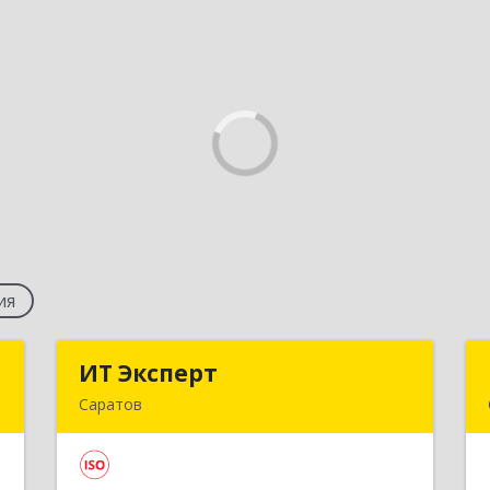
ия
в
ИТ Эксперт
ИТ Эксперт
Саратов
,
410009, Саратовская обл, Саратов г,
0
Молочная ул, дом № 5/13, оф.12/2