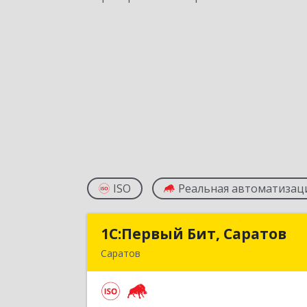
ISO
Реальная автоматизац
1С:Первый Бит, Саратов
1С:Первый Бит, Сарато
Саратов
410005, Саратовская обл, Саратов г
Астраханская ул, дом № 87, корпус 5