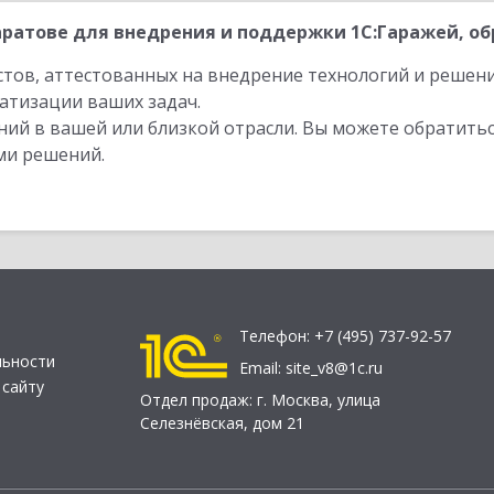
ратове для внедрения и поддержки 1С:Гаражей, об
стов, аттестованных на внедрение технологий и решен
атизации ваших задач.
ий в вашей или близкой отрасли. Вы можете обратитьс
ми решений.
Телефон:
+7 (495) 737-92-57
льности
Email:
site_v8@1c.ru
 сайту
Отдел продаж:
г. Москва
,
улица
Селезнёвская, дом 21