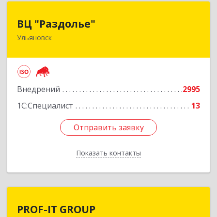
ВЦ "Раздолье"
ВЦ "Раздолье"
Ульяновск
432001, Ульяновская обл, Ульяновск г, Марата
ул, дом № 13, оф.1
Подробнее
Внедрений
2995
1С:Специалист
13
Отправить заявку
Отправить заявку
Показать контакты
Назад
PROF-IT GROUP
PROF-IT GROUP