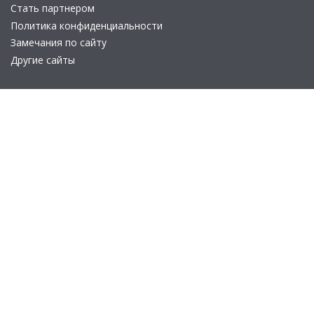
Стать партнером
Политика конфиденциальности
Замечания по сайту
Другие сайты
Телефон:
+7 (495) 737-92-57
Email:
site_v8@1c.ru
Отдел продаж:
г. Москва
,
улица Селезнёвская, дом 21
© 2026 АО «Группа 1С» (правопреемник «1С»). Все права на сайт
защищены
© 2011- 2026 ООО «1С-Софт» (
о компании
).
Исключительное право на технологическую платформу
«1С:Предприятие 8» и типовые конфигурации программных
продуктов системы «1С:Предприятие 8», представленные на
этом сайте, принадлежит ООО «1С-Софт» - 100% дочерней