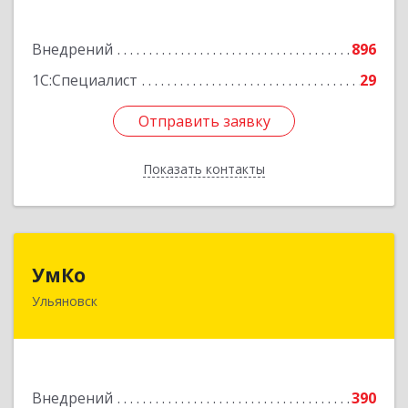
Подробнее
Внедрений
896
1С:Специалист
29
Отправить заявку
Отправить заявку
Показать контакты
Назад
УмКо
УмКо
Ульяновск
432027, Ульяновская обл, Ульяновск г,
Радищева ул, дом № 143, корпус 1
Подробнее
Внедрений
390