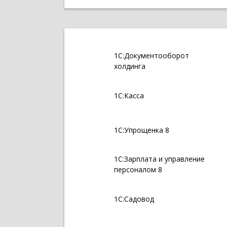
1С:Документооборот
холдинга
1С:Касса
1С:Упрощенка 8
1С:Зарплата и управление
персоналом 8
1С:Садовод