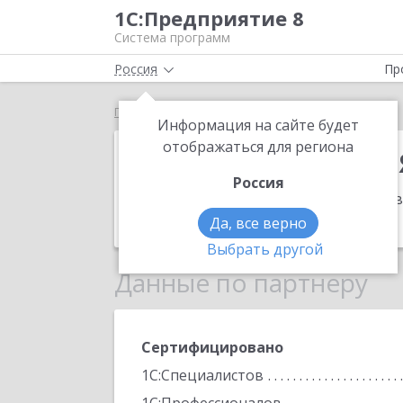
1С:Предприятие 8
Система программ
Россия
Пр
Главная
ИП Волгутов Вячеслав Александрович
Информация на сайте будет
ИП Волгутов 
отображаться для региона
Россия
Адрес:
628605, Ханты-Мансийский Ав
Телефон:
(902) 858-3752
Да, все верно
Выбрать другой
Данные по партнеру
Сертифицировано
1С:Специалистов