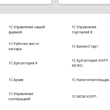
1С:Управление нашей
1С:Управление
фирмой
торговлей 8
1С:Рабочее место
1С:БизнесСтарт
кассира
1С:Бухгалтерия КОРП
1С:Бухгалтерия 8
МСФО
1С:Архив
1С:Налогоплательщик
1С:Управление
1С:MDM КОРП
кооперацией