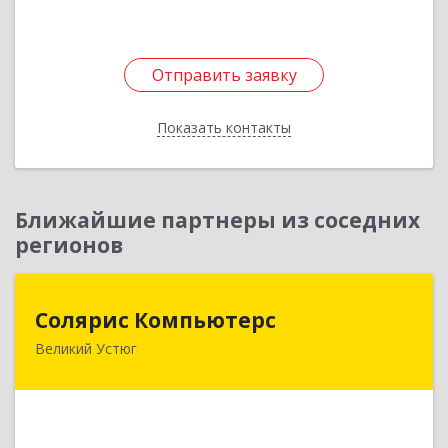
Отправить заявку
Отправить заявку
Показать контакты
Назад
Ближайшие партнеры из соседних
регионов
Солярис Компьютерс
Солярис Компьютерс
Великий Устюг
162390, Вологодская обл, Великий Устюг г,
Виноградова ул, дом № 87
Подробнее