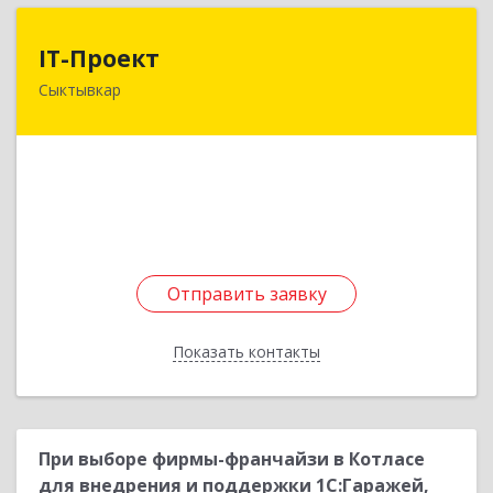
IT-Проект
IT-Проект
Сыктывкар
168220, Коми Респ, м.р-н Сыктывдинский , c.п.
Выльгорт, Выльгорт с, Вавилина ул, дом № 28б
Подробнее
Отправить заявку
Отправить заявку
Показать контакты
Назад
При выборе фирмы-франчайзи в Котласе
для внедрения и поддержки 1С:Гаражей,