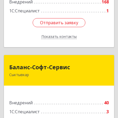
Внедрений
168
1С:Специалист
1
Отправить заявку
Отправить заявку
Показать контакты
Назад
Баланс-Софт-Сервис
Баланс-Софт-Сервис
Сыктывкар
167000, Коми Респ, Сыктывкар г, Первомайская
ул, дом № 70, оф.401
Подробнее
Внедрений
40
1С:Специалист
3