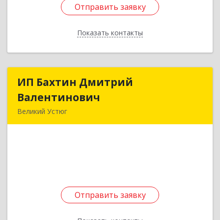
Отправить заявку
Отправить заявку
Показать контакты
Назад
ИП Бахтин Дмитрий
ИП Бахтин Дмитрий
Валентинович
Валентинович
Великий Устюг
162341, Вологодская обл, Велико-Устюгский р-
н, Красавино г, Революции ул, дом № 57
Подробнее
Отправить заявку
Отправить заявку