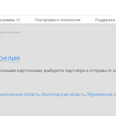
ограммы 1С
Платформа и технологии
Поддержка 
лика Карелия
арелия
нными карточками, выберите партнёра и отправьте за
ангельская область
,
Вологодская область
,
Мурманская о