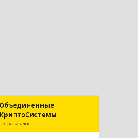
Объединенные
Объединенные
КриптоСистемы
КриптоСистемы
Петрозаводск
185035, Карелия Респ, Петрозаводск г,
Кирова ул, дом № 30, оф.234