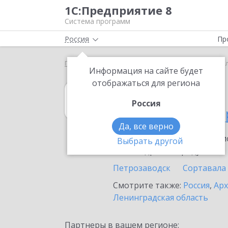
1С:Предприятие 8
Система программ
Россия
Пр
Главная
1С:Гаражи
Выбор партнёра
Респуб
Информация на сайте будет
отображаться для региона
1С:Гаражи
Россия
в Республике К
Да, все верно
Ознакомьтесь с информацио
Выбрать другой
или внедрение продукта.
Петрозаводск
Сортавала
Смотрите также:
Россия
,
Арх
Ленинградская область
Партнеры в вашем регионе: