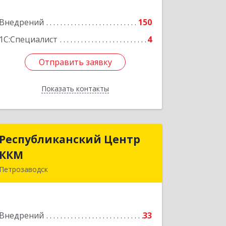
Внедрений
150
Подробнее
1С:Специалист
4
Отправить заявку
Отправить заявку
Показать контакты
Назад
Республиканский Центр
Республиканский Центр
ККМ
ККМ
Петрозаводск
185005, Карелия Респ, Петрозаводск г,
Промышленная ул, дом № 1/26
Внедрений
33
Подробнее