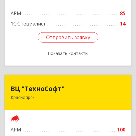
Подробнее
АРМ
85
1С:Специалист
14
Отправить заявку
Отправить заявку
Показать контакты
Назад
ВЦ "ТехноСофт"
ВЦ "ТехноСофт"
Красноярск
660118, Красноярский край, Красноярск г,
Авиаторов ул, дом № 54
Подробнее
АРМ
100