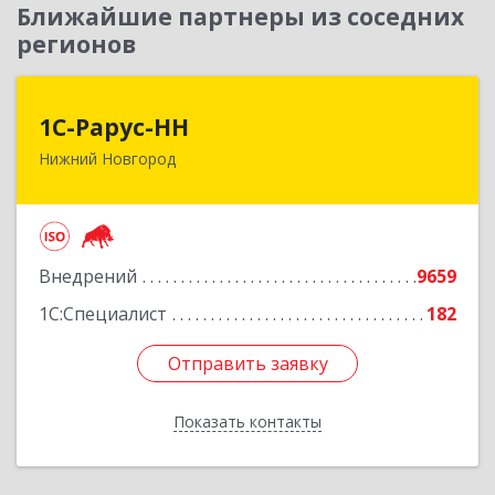
Ближайшие партнеры из соседних
регионов
1С-Рарус-НН
1С-Рарус-НН
Нижний Новгород
603093, Нижегородская обл, г.о. город Нижний
Новгород, Нижний Новгород г, Родионова ул,
дом № 192, корпус 2, этаж 7, пом.1
Подробнее
Внедрений
9659
1С:Специалист
182
Отправить заявку
Отправить заявку
Показать контакты
Назад