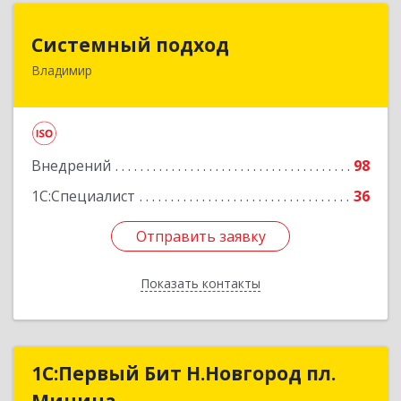
Системный подход
Системный подход
Владимир
600022, Владимирская обл, Владимир г, Ленина
пр-кт, дом № 73, пом.51
Подробнее
Внедрений
98
1С:Специалист
36
Отправить заявку
Отправить заявку
Показать контакты
Назад
1С:Первый Бит Н.Новгород пл.
1С:Первый Бит Н.Новгород пл.