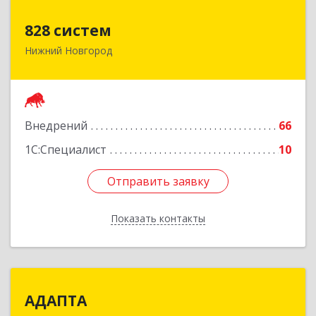
828 систем
828 систем
Нижний Новгород
603006, Нижегородская обл, Нижний Новгород
г, Октябрьская ул, дом № 23В, оф.210
Подробнее
Внедрений
66
1С:Специалист
10
Отправить заявку
Отправить заявку
Показать контакты
Назад
АДАПТА
АДАПТА