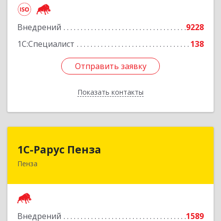
Подробнее
Внедрений
9228
1С:Специалист
138
Отправить заявку
Отправить заявку
Показать контакты
Назад
1С-Рарус Пенза
1С-Рарус Пенза
Пенза
440028, Пензенская обл, г.о. г.Пенза, Пенза г,
Леонова ул, дом № 10, пом.10
Подробнее
Внедрений
1589