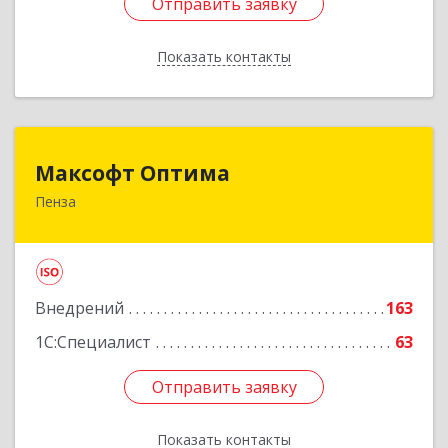
Отправить заявку
Отправить заявку
Показать контакты
Назад
Максофт Оптима
Максофт Оптима
Пенза
440000, Пензенская обл, Пенза г, Кураева ул,
дом № 42
Подробнее
Внедрений
163
1С:Специалист
63
Отправить заявку
Отправить заявку
Показать контакты
Назад