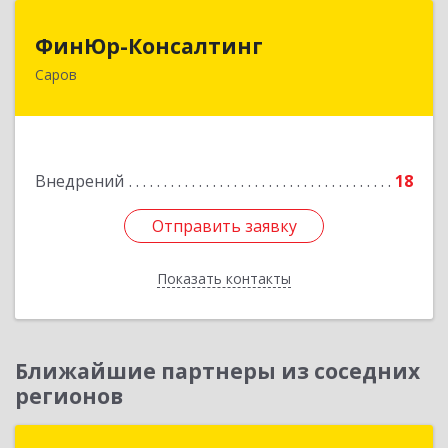
ФинЮр-Консалтинг
ФинЮр-Консалтинг
Саров
607190, Нижегородская обл, Саров г,
Куйбышева ул, дом № 11
Подробнее
Внедрений
18
Отправить заявку
Отправить заявку
Показать контакты
Назад
Ближайшие партнеры из соседних
регионов