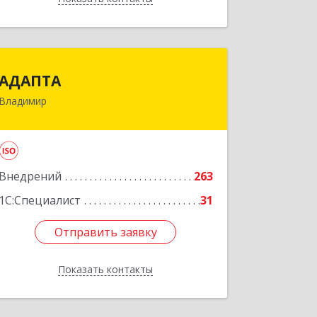
АДАПТА
АДАПТА
Владимир
600005, Владимирская обл, Владимир
г, Промышленный проезд, дом № 3Г,
оф.23
Подробнее
Внедрений
263
1С:Специалист
31
Отправить заявку
Отправить заявку
Показать контакты
Назад