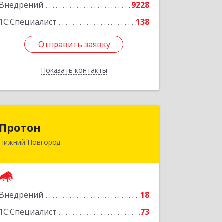
Подробнее
Внедрений
9228
1С:Специалист
138
Отправить заявку
Отправить заявку
Показать контакты
Назад
Протон
Протон
Нижний Новгород
603163, Нижегородская обл, Нижний
Новгород г, Родионова ул, дом № 203,
оф.405
Подробнее
Внедрений
18
1С:Специалист
73