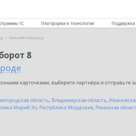
ограммы 1С
Платформа и технологии
Поддержка 
ра
Нижний Новгород
борот 8
ороде
нными карточками, выберите партнёра и отправьте за
егородская область
,
Владимирская область
,
Ивановска
блика Марий Эл
,
Республика Мордовия
,
Рязанская облас