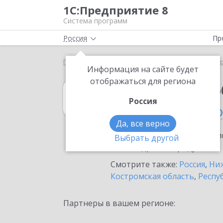
1С:Предприятие 8
Система программ
Россия
Пр
Главная
1С:Документооборот 8
Выбор партнё
Информация на сайте будет
отображаться для региона
1С:Документоо
Россия
в Нижнем Новг
Да, все верно
Ознакомьтесь с информацио
Выбрать другой
или внедрение продукта.
Смотрите также:
Россия
,
Ниж
Костромская область
,
Респу
Партнеры в вашем регионе: