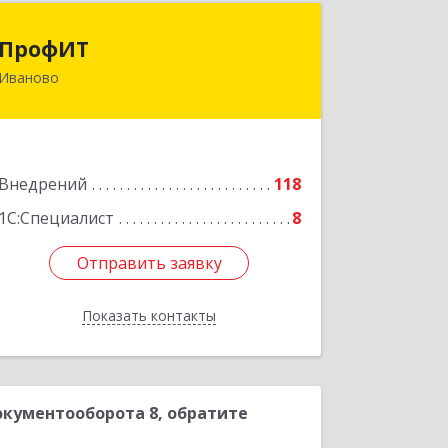
ПрофИТ
ПрофИТ
Иваново
153000, Ивановская обл, г.о. город
Иваново, Иваново г,
Конспиративный пер, дом № 7,
оф.1001
Внедрений
118
Подробнее
1С:Специалист
8
Отправить заявку
Отправить заявку
Показать контакты
Назад
кументооборота 8, обратите