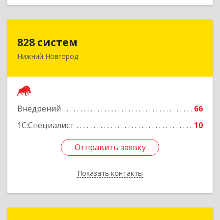
828 систем
828 систем
Нижний Новгород
603006, Нижегородская обл, Нижний Новгород
г, Октябрьская ул, дом № 23В, оф.210
Подробнее
Внедрений
66
1С:Специалист
10
Отправить заявку
Отправить заявку
Показать контакты
Назад