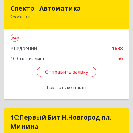
Спектр - Автоматика
Спектр - Автоматика
Ярославль
150054, Ярославская обл, Ярославль г, Щапова
ул, дом № 20, оф.503
Подробнее
Внедрений
1688
1С:Специалист
56
Отправить заявку
Отправить заявку
Показать контакты
Назад
1С:Первый Бит Н.Новгород пл.
1С:Первый Бит Н.Новгород пл.
Минина
Минина