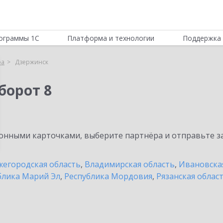
ограммы 1С
Платформа и технологии
Поддержка 
ра
Дзержинск
борот 8
нными карточками, выберите партнёра и отправьте за
егородская область
,
Владимирская область
,
Ивановска
блика Марий Эл
,
Республика Мордовия
,
Рязанская облас