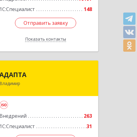
Подробнее
1С:Специалист
148
Отправить заявку
Отправить заявку
Показать контакты
Назад
АДАПТА
АДАПТА
Владимир
600005, Владимирская обл, Владимир
г, Промышленный проезд, дом № 3Г,
оф.23
Подробнее
Внедрений
263
1С:Специалист
31