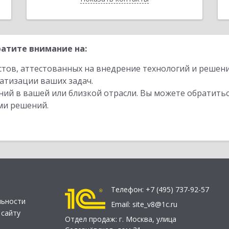
атите внимание на:
стов, аттестованных на внедрение технологий и решен
атизации ваших задач.
ий в вашей или близкой отрасли. Вы можете обратитьс
ми решений.
Телефон:
+7 (495) 737-92-57
льности
Email:
site_v8@1c.ru
 сайту
Отдел продаж:
г. Москва
,
улица