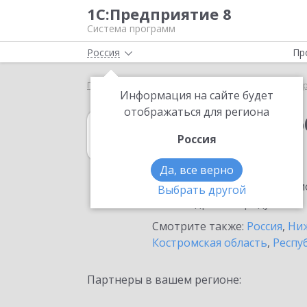
1С:Предприятие 8
Система программ
Россия
Пр
Главная
1С:Документооборот 8
Выбор партнё
Информация на сайте будет
отображаться для региона
1С:Документоо
Россия
в Дзержинске
Да, все верно
Ознакомьтесь с информацио
Выбрать другой
или внедрение продукта.
Смотрите также:
Россия
,
Ниж
Костромская область
,
Респу
Партнеры в вашем регионе: