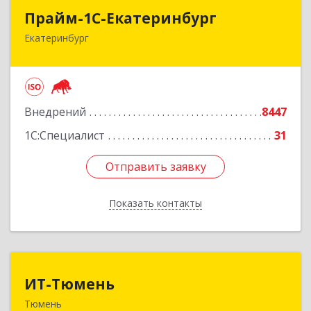
Прайм-1С-Екатеринбург
Прайм-1С-Екатеринбург
Екатеринбург
620142, Свердловская обл, Екатеринбург г, 8
Марта ул, дом № 49, оф.609
Подробнее
Внедрений
8447
1С:Специалист
31
Отправить заявку
Отправить заявку
Показать контакты
Назад
ИТ-Тюмень
ИТ-Тюмень
Тюмень
625000, Тюменская обл, Тюмень г, Грибоедова,