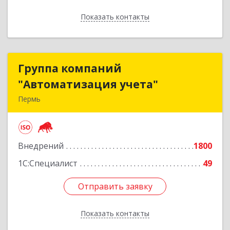
Показать контакты
Назад
Группа компаний
Группа компаний
"Автоматизация учета"
"Автоматизация учета"
Пермь
614015, Пермский край, Пермь г, Куйбышева
ул, дом № 2
Внедрений
1800
Подробнее
1С:Специалист
49
Отправить заявку
Отправить заявку
Показать контакты
Назад