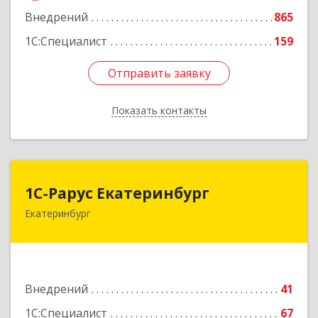
Внедрений
865
Подробнее
1С:Специалист
159
Отправить заявку
Отправить заявку
Показать контакты
Назад
1С-Рарус Екатеринбург
1С-Рарус Екатеринбург
Екатеринбург
620142, Свердловская обл, Екатеринбург г,
Цвиллинга ул, дом № 6-502
Подробнее
Внедрений
41
1С:Специалист
67