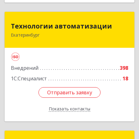
Технологии автоматизации
Технологии автоматизации
Екатеринбург
620014, Свердловская обл, г. о. город
Екатеринбург, Екатеринбург г, Радищева ул,
строение 6А, оф.21011
Подробнее
Внедрений
398
1С:Специалист
18
Отправить заявку
Отправить заявку
Показать контакты
Назад