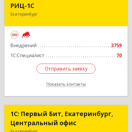
РИЦ-1С
РИЦ-1С
Екатеринбург
620102, Свердловская обл, Екатеринбург г,
Фурманова ул, дом № 124
Подробнее
Внедрений
3759
1С:Специалист
70
Отправить заявку
Отправить заявку
Показать контакты
Назад
1С: Первый Бит, Екатеринбург,
1С: Первый Бит, Екатеринбург,
Центральный офис
Центральный офис
Екатеринбург