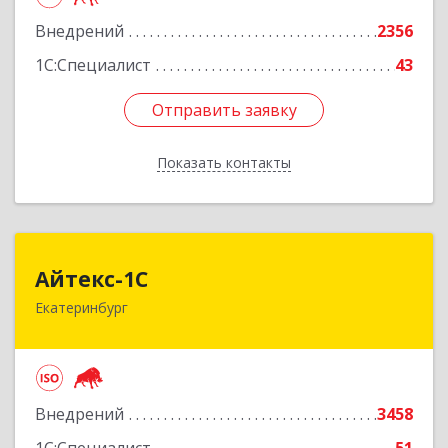
Подробнее
Внедрений
2356
1С:Специалист
43
Отправить заявку
Отправить заявку
Показать контакты
Назад
Айтекс-1С
Айтекс-1С
Екатеринбург
620041, Свердловская обл, Екатеринбург г,
Маяковского ул, дом № 25А, оф.1206
Подробнее
Внедрений
3458