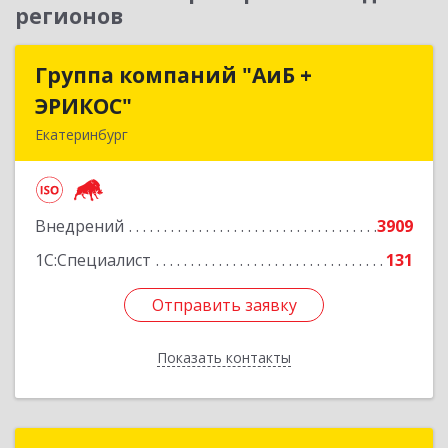
регионов
Группа компаний "АиБ +
Группа компаний "АиБ +
ЭРИКОС"
ЭРИКОС"
Екатеринбург
620075, Свердловская обл, Екатеринбург г,
Луначарского ул, дом № 81, оф.1008
Внедрений
3909
Подробнее
1С:Специалист
131
Отправить заявку
Отправить заявку
Показать контакты
Назад