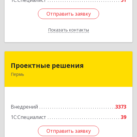
1С:Специалист
51
Отправить заявку
Отправить заявку
Показать контакты
Назад
Проектные решения
Проектные решения
Пермь
614087, Пермский край, Пермь г, Малкова ул,
дом № 28, пом.1
Подробнее
Внедрений
3373
1С:Специалист
39
Отправить заявку
Отправить заявку