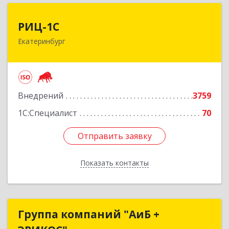
РИЦ-1С
РИЦ-1С
Екатеринбург
620102, Свердловская обл, Екатеринбург г,
Фурманова ул, дом № 124
Подробнее
Внедрений
3759
1С:Специалист
70
Отправить заявку
Отправить заявку
Показать контакты
Назад
Группа компаний "АиБ +
Группа компаний "АиБ +