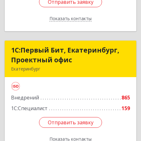
Отправить заявку
Отправить заявку
Показать контакты
Назад
1С:Первый Бит, Екатеринбург,
1С:Первый Бит, Екатеринбург,
Проектный офис
Проектный офис
Екатеринбург
620014, Свердловская обл, Екатеринбург г,
Малышева ул, корпус 29, оф.510
Внедрений
865
Подробнее
1С:Специалист
159
Отправить заявку
Отправить заявку
Показать контакты
Назад