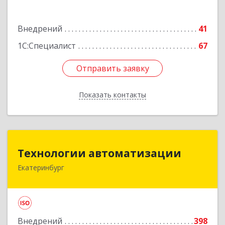
Подробнее
Внедрений
41
1С:Специалист
67
Отправить заявку
Отправить заявку
Показать контакты
Назад
Технологии автоматизации
Технологии автоматизации
Екатеринбург
620014, Свердловская обл, г. о. город
Екатеринбург, Екатеринбург г, Радищева ул,
строение 6А, оф.21011
Подробнее
Внедрений
398