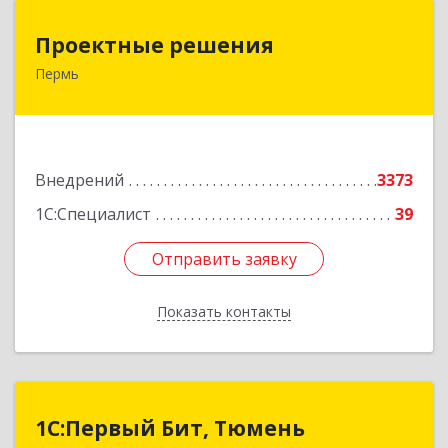
Проектные решения
Проектные решения
Пермь
614087, Пермский край, Пермь г, Малкова ул,
дом № 28, пом.1
Подробнее
Внедрений
3373
1С:Специалист
39
Отправить заявку
Отправить заявку
Показать контакты
Назад
1С:Первый Бит, Тюмень
1С:Первый Бит, Тюмень