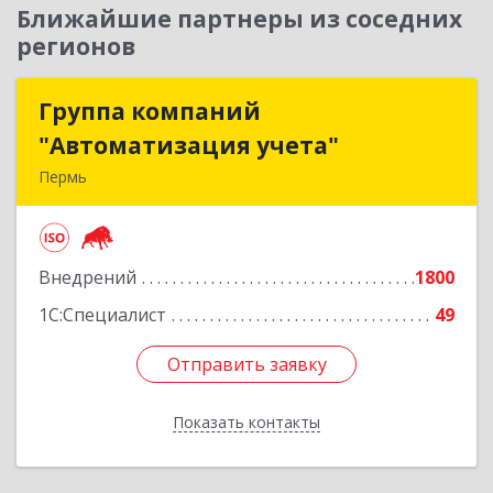
Ближайшие партнеры из соседних
регионов
Группа компаний
Группа компаний
"Автоматизация учета"
"Автоматизация учета"
Пермь
614015, Пермский край, Пермь г, Куйбышева
ул, дом № 2
Внедрений
1800
Подробнее
1С:Специалист
49
Отправить заявку
Отправить заявку
Показать контакты
Назад