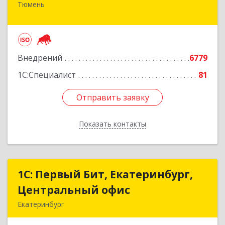
Тюмень
625000, Тюменская обл, Тюмень г, Республики
ул, дом № 61, оф.712
Подробнее
Внедрений
6779
1С:Специалист
81
Отправить заявку
Отправить заявку
Показать контакты
Назад
1С: Первый Бит, Екатеринбург,
1С: Первый Бит, Екатеринбург,
Центральный офис
Центральный офис
Екатеринбург
620014, Свердловская обл, Екатеринбург г.о.,