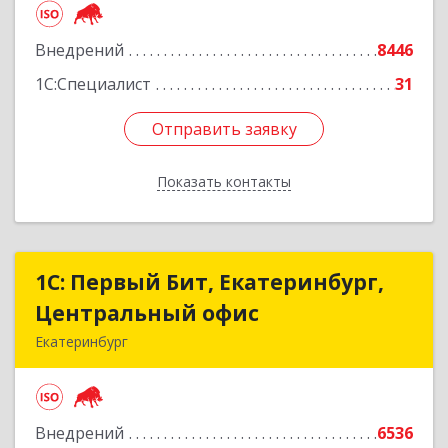
Подробнее
Внедрений
8446
1С:Специалист
31
Отправить заявку
Отправить заявку
Показать контакты
Назад
1С: Первый Бит, Екатеринбург,
1С: Первый Бит, Екатеринбург,
Центральный офис
Центральный офис
Екатеринбург
620014, Свердловская обл, Екатеринбург г.о.,
Екатеринбург г, Малышева ул, строение 29,
оф.407
Внедрений
6536