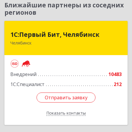
Ближайшие партнеры из соседних
регионов
1С:Первый Бит, Челябинск
1С:Первый Бит, Челябинск
Челябинск
454084, Челябинская обл, Челябинск г,
Каслинская ул, дом № 77, оф.109
Подробнее
Внедрений
10483
1С:Специалист
212
Отправить заявку
Отправить заявку
Показать контакты
Назад