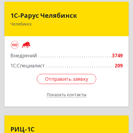
1С-Рарус Челябинск
1С-Рарус Челябинск
Челябинск
454091, Челябинская обл, Челябинск г, Труда ул,
дом № 91, оф.403
Подробнее
Внедрений
3749
1С:Специалист
209
Отправить заявку
Отправить заявку
Показать контакты
Назад
РИЦ-1С
РИЦ-1С