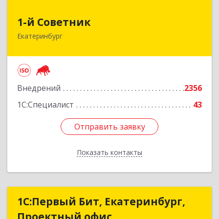
1-й Советник
1-й Советник
Екатеринбург
620144, Свердловская обл, Екатеринбург г, 8
Марта ул, дом № 194, секция В, оф.305
Подробнее
Внедрений
2356
1С:Специалист
43
Отправить заявку
Отправить заявку
Показать контакты
Назад
1С:Первый Бит, Екатеринбург,
1С:Первый Бит, Екатеринбург,
Проектный офис
Проектный офис