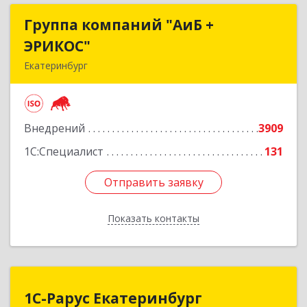
Группа компаний "АиБ +
Группа компаний "АиБ +
ЭРИКОС"
ЭРИКОС"
Екатеринбург
620075, Свердловская обл, Екатеринбург г,
Луначарского ул, дом № 81, оф.1008
Внедрений
3909
Подробнее
1С:Специалист
131
Отправить заявку
Отправить заявку
Показать контакты
Назад
1С-Рарус Екатеринбург
1С-Рарус Екатеринбург