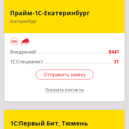
Прайм-1С-Екатеринбург
Прайм-1С-Екатеринбург
Екатеринбург
620142, Свердловская обл, Екатеринбург г, 8
Марта ул, дом № 49, оф.609
Подробнее
Внедрений
8447
1С:Специалист
31
Отправить заявку
Отправить заявку
Показать контакты
Назад
1С:Первый Бит, Тюмень
1С:Первый Бит, Тюмень