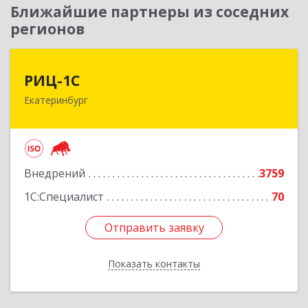
Ближайшие партнеры из соседних
регионов
РИЦ-1С
РИЦ-1С
Екатеринбург
620102, Свердловская обл, Екатеринбург г,
Фурманова ул, дом № 124
Подробнее
Внедрений
3759
1С:Специалист
70
Отправить заявку
Отправить заявку
Показать контакты
Назад