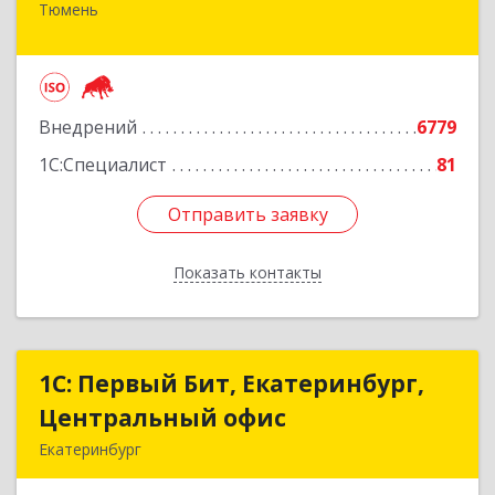
Тюмень
625000, Тюменская обл, Тюмень г, Республики
ул, дом № 61, оф.712
Подробнее
Внедрений
6779
1С:Специалист
81
Отправить заявку
Отправить заявку
Показать контакты
Назад
1С: Первый Бит, Екатеринбург,
1С: Первый Бит, Екатеринбург,
Центральный офис
Центральный офис
Екатеринбург
620014, Свердловская обл, Екатеринбург г.о.,