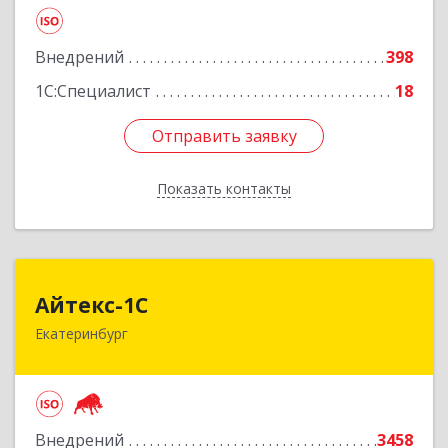
строение 6А, оф.21011
Подробнее
Внедрений
398
1С:Специалист
18
Отправить заявку
Отправить заявку
Показать контакты
Назад
Айтекс-1С
Айтекс-1С
Екатеринбург
620041, Свердловская обл, Екатеринбург г,
Маяковского ул, дом № 25А, оф.1206
Подробнее
Внедрений
3458