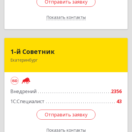
Отправить заявку
Отправить заявку
Показать контакты
Назад
1-й Советник
1-й Советник
Екатеринбург
620144, Свердловская обл, Екатеринбург г, 8
Марта ул, дом № 194, секция В, оф.305
Подробнее
Внедрений
2356
1С:Специалист
43
Отправить заявку
Отправить заявку
Показать контакты
Назад