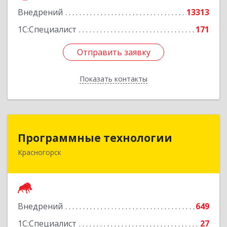
Внедрений
13313
Подробнее
1С:Специалист
171
Отправить заявку
Отправить заявку
Показать контакты
Назад
Программные технологии
Программные технологии
Красногорск
143408, Московская обл, Красногорский р-н,
Красногорск г, Ленина ул, дом № 45, оф.40
Подробнее
Внедрений
649
1С:Специалист
27