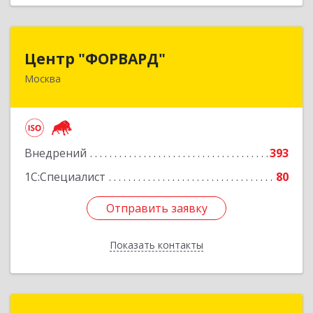
Центр "ФОРВАРД"
Центр "ФОРВАРД"
Москва
123060, Москва г, Маршала Рыбалко ул, дом №
2, корпус 6, оф.1009
Подробнее
Внедрений
393
1С:Специалист
80
Отправить заявку
Отправить заявку
Показать контакты
Назад