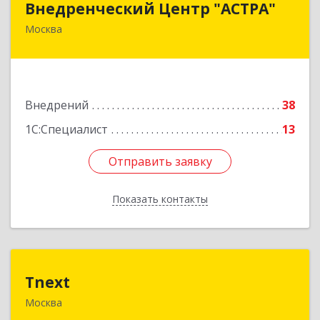
Внедренческий Центр "АСТРА"
Москва
125310, Москва г, Муравская ул, дом № 38,
корпус 2, пом.541
Подробнее
Внедрений
38
1С:Специалист
13
Отправить заявку
Отправить заявку
Показать контакты
Назад
Tnext
Tnext
Москва
129085, Москва г, Большая Марьинская ул, дом