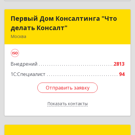
Первый Дом Консалтинга "Что
Первый Дом Консалтинга "Что
делать Консалт"
делать Консалт"
Москва
127083, Москва г, Мишина ул, дом № 56
Подробнее
Внедрений
2813
1С:Специалист
94
Отправить заявку
Отправить заявку
Показать контакты
Назад
Внедренческий Центр "АСТРА"