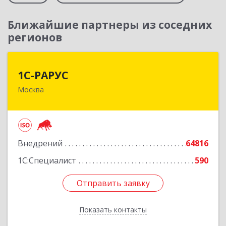
Ближайшие партнеры из соседних
регионов
1С-РАРУС
1С-РАРУС
Москва
127434, Москва г, Дмитровское ш, дом № 9Б
Подробнее
Внедрений
64816
1С:Специалист
590
Отправить заявку
Отправить заявку
Показать контакты
Назад