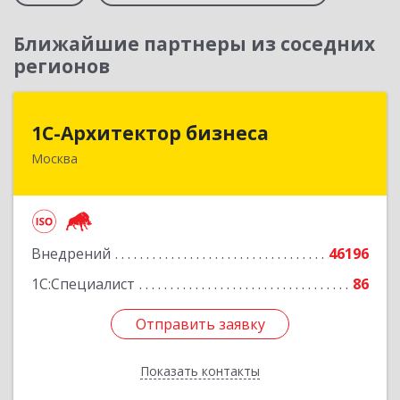
Ближайшие партнеры из соседних
регионов
1С-Архитектор бизнеса
1С-Архитектор бизнеса
Москва
115114, Москва г, Кожевнический 2-й пер, дом
№ 12, строение 2, этаж 2,пом.XII, ком.6
Подробнее
Внедрений
46196
1С:Специалист
86
Отправить заявку
Отправить заявку
Показать контакты
Назад