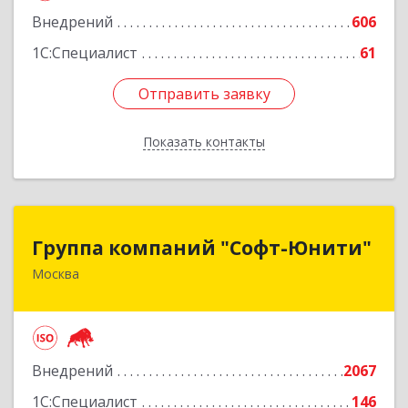
Подробнее
Внедрений
606
1С:Специалист
61
Отправить заявку
Отправить заявку
Показать контакты
Назад
Группа компаний "Софт-Юнити"
Группа компаний "Софт-Юнити"
Москва
119334, Москва г, вн.тер.г. муниципальный
округ Донской, 5-й Донской проезд, дом № 17,
пом.2/5
Подробнее
Внедрений
2067
1С:Специалист
146