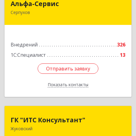
Альфа-Сервис
Серпухов
142200, Московская обл, Серпухов г,
Красноармейская ул, дом № 35/60
Подробнее
Внедрений
326
1С:Специалист
13
Отправить заявку
Отправить заявку
Показать контакты
Назад
ГК "ИТС Консультант"
ГК "ИТС Консультант"
Жуковский
140181, Московская обл, Жуковский г,