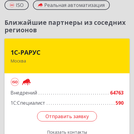
ISO
Реальная автоматизация
Ближайшие партнеры из соседних
регионов
1С-РАРУС
1С-РАРУС
Москва
127434, Москва г, Дмитровское ш, дом № 9Б
Подробнее
Внедрений
64763
1С:Специалист
590
Отправить заявку
Отправить заявку
Показать контакты
Назад