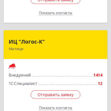
Показать контакты
Назад
ИЦ "Логос-К"
ИЦ "Логос-К"
Мытищи
141008, Московская обл, Мытищи г, Мира ул,
дом № 24
Подробнее
Внедрений
1414
1С:Специалист
12
Отправить заявку
Отправить заявку
Показать контакты
Назад