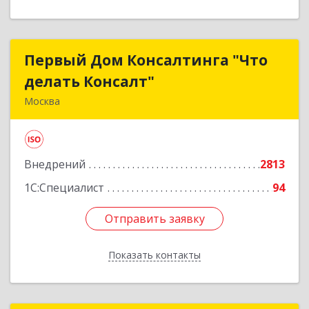
Первый Дом Консалтинга "Что
Первый Дом Консалтинга "Что
делать Консалт"
делать Консалт"
Москва
127083, Москва г, Мишина ул, дом № 56
Подробнее
Внедрений
2813
1С:Специалист
94
Отправить заявку
Отправить заявку
Показать контакты
Назад