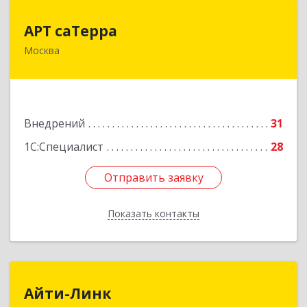
АРТ саТерра
АРТ саТерра
Москва
125130, Москва г, Старопетровский проезд,
дом № 11, корпус 1, оф.420
Подробнее
Внедрений
31
1С:Специалист
28
Отправить заявку
Отправить заявку
Показать контакты
Назад
Айти-Линк
Айти-Линк