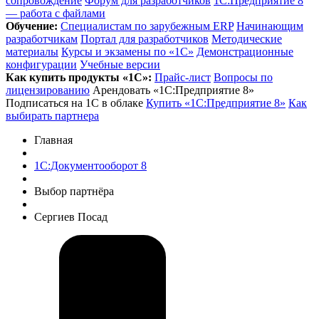
сопровождение
Форум для разработчиков
1С:Предприятие 8
— работа с файлами
Обучение:
Cпециалистам по зарубежным ERP
Начинающим
разработчикам
Портал для разработчиков
Методические
материалы
Курсы и экзамены по «1С»
Демонстрационные
конфигурации
Учебные версии
Как купить продукты «1С»:
Прайс-лист
Вопросы по
лицензированию
Арендовать «1С:Предприятие 8»
Подписаться на 1С в облаке
Купить «1С:Предприятие 8»
Как
выбирать партнера
Главная
1С:Документооборот 8
Выбор партнёра
Сергиев Посад