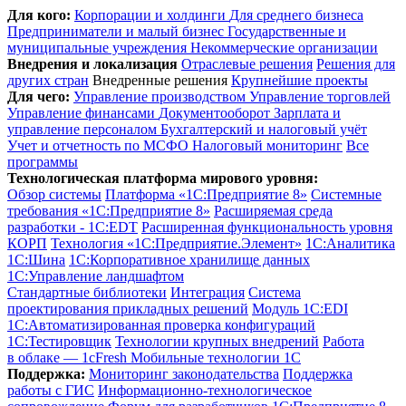
Для кого:
Корпорации и холдинги
Для среднего бизнеса
Предприниматели и малый бизнес
Государственные и
муниципальные учреждения
Некоммерческие организации
Внедрения и локализация
Отраслевые решения
Решения для
других стран
Внедренные решения
Крупнейшие проекты
Для чего:
Управление производством
Управление торговлей
Управление финансами
Документооборот
Зарплата и
управление персоналом
Бухгалтерский и налоговый учёт
Учет и отчетность по МСФО
Налоговый мониторинг
Все
программы
Технологическая платформа мирового уровня:
Обзор системы
Платформа «1С:Предприятие 8»
Системные
требования «1С:Предприятие 8»
Расширяемая среда
разработки - 1C:EDT
Расширенная функциональность уровня
КОРП
Технология «1С:Предприятие.Элемент»
1C:Аналитика
1С:Шина
1С:Корпоративное хранилище данных
1С:Управление ландшафтом
Стандартные библиотеки
Интеграция
Система
проектирования прикладных решений
Модуль 1C:EDI
1С:Автоматизированная проверка конфигураций
1С:Тестировщик
Технологии крупных внедрений
Работа
в облаке — 1cFresh
Мобильные технологии 1С
Поддержка:
Мониторинг законодательства
Поддержка
работы с ГИС
Информационно-технологическое