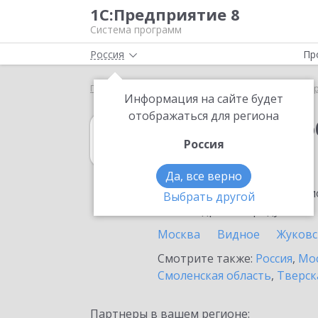
1С:Предприятие 8
Система программ
Россия
Пр
Главная
1С:Документооборот 8
Выбор партнё
Информация на сайте будет
отображаться для региона
1С:Документоо
Россия
в Дубне
Да, все верно
Ознакомьтесь с информацио
Выбрать другой
или внедрение продукта.
Москва
Видное
Жуковс
Смотрите также:
Россия
,
Мос
Смоленская область
,
Тверск
Партнеры в вашем регионе: