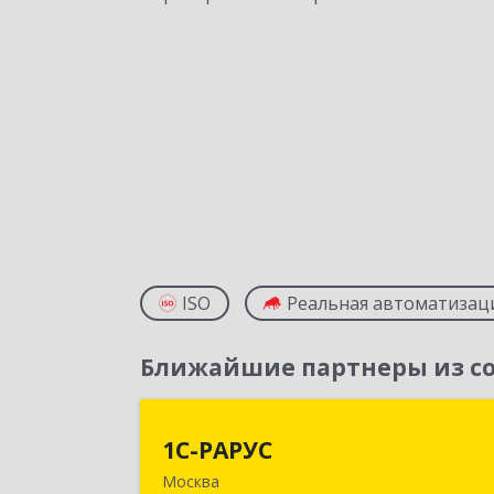
ISO
Реальная автоматизац
Ближайшие партнеры из со
1С-РАРУ
1С-РАРУС
Москва
127434, Москва г, Дмитровское ш