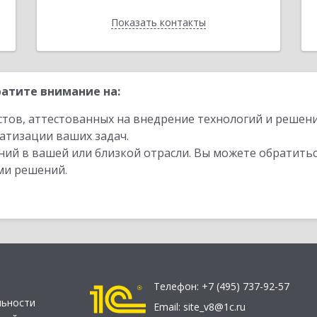
Показать контакты
Назад
атите внимание на:
стов, аттестованных на внедрение технологий и решен
атизации ваших задач.
ий в вашей или близкой отрасли. Вы можете обратитьс
ми решений.
Телефон:
+7 (495) 737-92-57
льности
Email:
site_v8@1c.ru