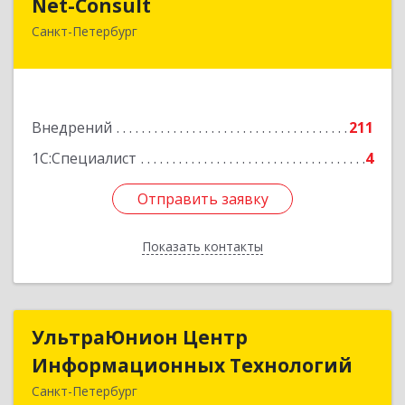
Net-Consult
Санкт-Петербург
190013, Санкт-Петербург г, Рузовская ул, дом №
8, корпус Б, кв.10-Н, оф. 436, (ком.522-524)
Подробнее
Внедрений
211
1С:Специалист
4
Отправить заявку
Отправить заявку
Показать контакты
Назад
УльтраЮнион Центр
УльтраЮнион Центр
Информационных Технологий
Информационных Технологий
Санкт-Петербург