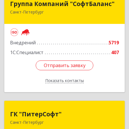
Группа Компаний "СофтБаланс"
Санкт-Петербург
195112, Санкт-Петербург г, Заневский пр-кт,
дом № 30, корпус 2, литера А
Подробнее
Внедрений
5719
1С:Специалист
407
Отправить заявку
Отправить заявку
Показать контакты
Назад
ГК "ПитерСофт"
ГК "ПитерСофт"
Санкт-Петербург
197136, Санкт-Петербург г, Всеволода