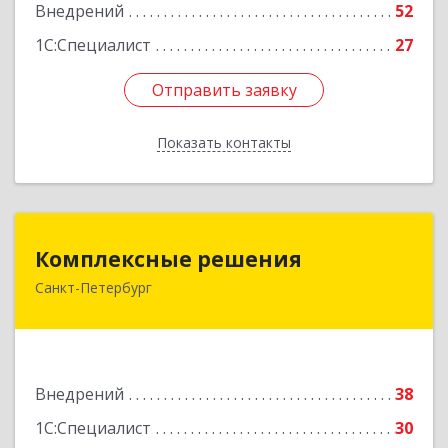
Внедрений
52
1С:Специалист
27
Отправить заявку
Отправить заявку
Показать контакты
Назад
Комплексные решения
Комплексные решения
Санкт-Петербург
194044, Санкт-Петербург г, Беловодский пер,
дом № 6, строение 2, пом.1-Н, оф. 133
Подробнее
Внедрений
38
1С:Специалист
30