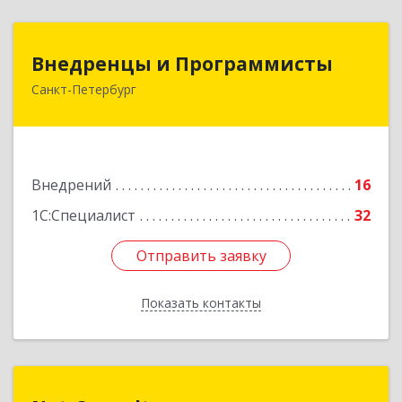
Внедренцы и Программисты
Внедренцы и Программисты
Санкт-Петербург
194044, Санкт-Петербург г, Финляндский пр-кт,
дом № 4А, оф.529
Подробнее
Внедрений
16
1С:Специалист
32
Отправить заявку
Отправить заявку
Показать контакты
Назад
Net-Consult