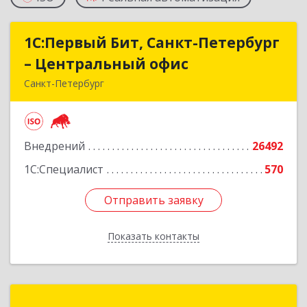
1С:Первый Бит, Санкт-Петербург
1С:Первый Бит, Санкт-Петербург
– Центральный офис
– Центральный офис
Санкт-Петербург
г.Санкт-Петербург, Невский проспект, 10
Подробнее
Внедрений
26492
1С:Специалист
570
Отправить заявку
Отправить заявку
Показать контакты
Назад
Группа Компаний "СофтБаланс"