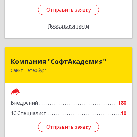
Отправить заявку
Отправить заявку
Показать контакты
Назад
Компания "СофтАкадемия"
Компания "СофтАкадемия"
Санкт-Петербург
194291, Санкт-Петербург г, вн.тер.г.
муниципальный округ Суздальское, Руднева
ул, дом № 16, строение 1, кв.104
Подробнее
Внедрений
180
1С:Специалист
10
Отправить заявку
Отправить заявку