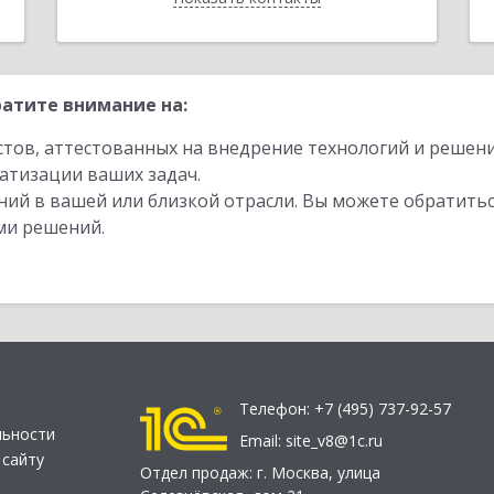
атите внимание на:
стов, аттестованных на внедрение технологий и решен
атизации ваших задач.
ий в вашей или близкой отрасли. Вы можете обратитьс
ми решений.
Телефон:
+7 (495) 737-92-57
льности
Email:
site_v8@1c.ru
 сайту
Отдел продаж:
г. Москва
,
улица