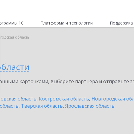
ограммы 1С
Платформа и технологии
Поддержка 
годская область
области
нными карточками, выберите партнёра и отправьте за
овская область
,
Костромская область
,
Новгородская об
 область
,
Тверская область
,
Ярославская область