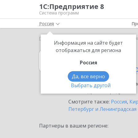
1С:Предприятие 8
Система программ
Россия
Пр
Главная
1С:Договоры
Выбор партнёра
Воло
Информация на сайте будет
отображаться для региона
1С:Договоры
Россия
в Вологодской 
Да, все верно
Ознакомьтесь с информацио
Выбрать другой
или внедрение продукта.
Смотрите также:
Россия
,
Кир
Петербург и Ленинградская
Партнеры в вашем регионе: