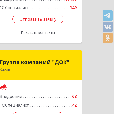
Подробнее
1С:Специалист
149
Отправить заявку
Отправить заявку
Показать контакты
Назад
Группа компаний "ДОК"
Группа компаний "ДОК"
Киров
610017, Кировская обл, Киров г,
Горького ул, дом № 17
Подробнее
Внедрений
68
1С:Специалист
42