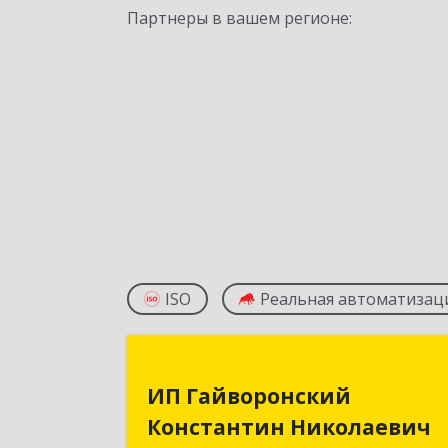
Партнеры в вашем регионе:
ISO
Реальная автоматизац
ИП Гайворонски
ИП Гайворонский
Константин Николаеви
Константин Николаевич
357910, Ставропольский край