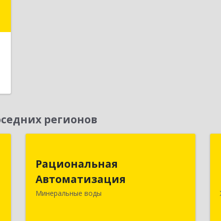
а
4
е
седних регионов
T
Рациональная
Рациональная
Автоматизация
-
Автоматизация
,
357209, Ставропольский край, м.о.
Минеральные воды
6
Минераловодский, Минеральные
Воды г, 22 Партсъезда пр-кт,
е