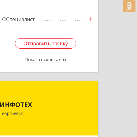
1С:Специалист
1
Отправить заявку
Отправить заявку
Показать контакты
Назад
ИНФОТЕХ
ИНФОТЕХ
357823, Ставропольский край,
Георгиевск г, Калинина ул, дом № 97,
Георгиевск
оф. 16
Подробнее