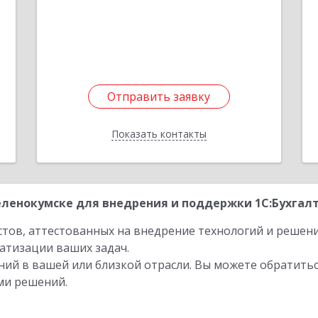
е
Отправить заявку
Отправить заявку
Показать контакты
Назад
ленокумске для внедрения и поддержки 1С:Бухгалте
стов, аттестованных на внедрение технологий и решен
атизации ваших задач.
ий в вашей или близкой отрасли. Вы можете обратитьс
ми решений.