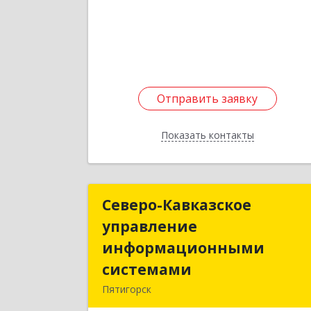
Отправить заявку
Отправить заявку
Показать контакты
Назад
Северо-Кавказское
Северо-Кавказско
управление
управлени
информационными
информационным
системами
системам
Пятигорск
357500, Ставропольский край