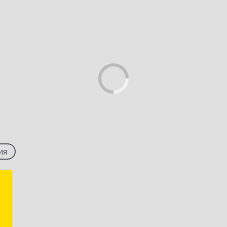
ия
й
ч
,