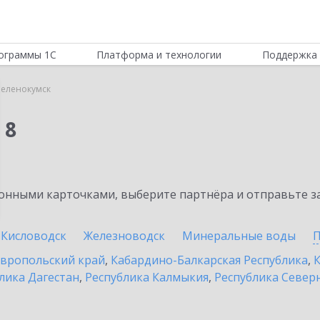
ограммы 1С
Платформа и технологии
Поддержка 
Зеленокумск
 8
нными карточками, выберите партнёра и отправьте за
Кисловодск
Железноводск
Минеральные воды
П
вропольский край
,
Кабардино-Балкарская Республика
,
К
лика Дагестан
,
Республика Калмыкия
,
Республика Северн