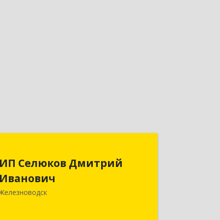
ИП Селюков Дмитрий
ИП Селюков Дмитрий
Иванович
Иванович
357400, Ставропольский край,
Железноводск
Железноводск г, Энгельса ул, дом №
17, кв.17