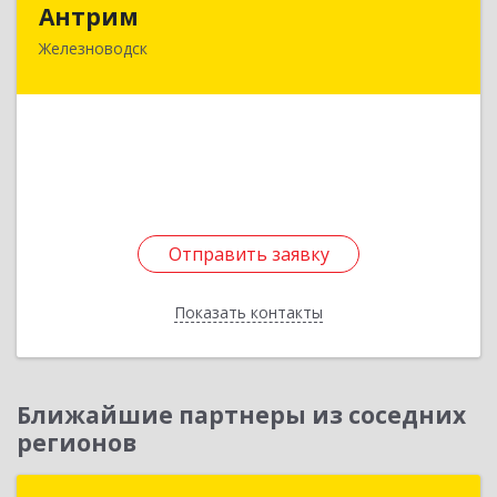
Антрим
Железноводск
357433, Ставропольский край, Железноводск г,
Иноземцево п, Пролетарская ул, дом № 2а
Подробнее
Отправить заявку
Отправить заявку
Показать контакты
Назад
Ближайшие партнеры из соседних
регионов