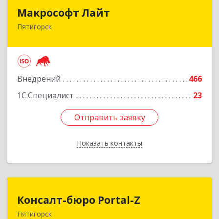
Макрософт Лайт
Макрософт Лайт
Пятигорск
357501, Ставропольский край, Пятигорск г,
Коста Хетагурова ул, дом № 4
Подробнее
Внедрений
466
1С:Специалист
23
Отправить заявку
Отправить заявку
Показать контакты
Назад
Консалт-бюро Portal-Z
Консалт-бюро Portal-Z
Пятигорск
357502, Ставропольский край, Пятигорск г,