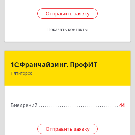
Отправить заявку
Отправить заявку
Показать контакты
Назад
1С:Франчайзинг. ПрофИТ
1С:Франчайзинг. ПрофИТ
Пятигорск
357500, Ставропольский край, Пятигорск г,
Акопянца ул, дом № 11
Подробнее
Внедрений
44
Отправить заявку
Отправить заявку