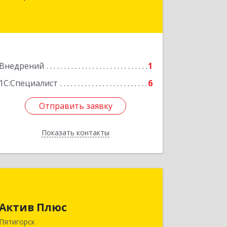
Подробнее
Внедрений
1
1С:Специалист
6
Отправить заявку
Отправить заявку
Показать контакты
Назад
Актив Плюс
Актив Плюс
357502, Ставропольский край,
Пятигорск г, Первая Бульварная ул,
Пятигорск