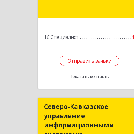
оф.
Подробне
1С:Специалист
Отправить заявку
Отправить заявку
Показать контакты
Назад
Северо-Кавказское
Северо-Кавказско
управление
управлени
информационными
информационным