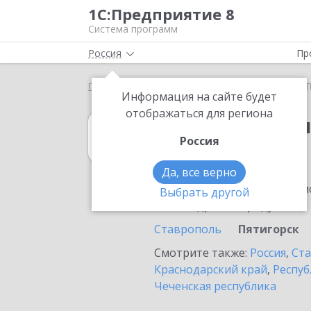
1С:Предприятие 8
Система программ
Россия
Пр
Главная
1С:Бухгалтерия 8
Выбор партнёра
П
Информация на сайте будет
отображаться для региона
1С:Бухгалтерия
Россия
в Пятигорске
Да, все верно
Ознакомьтесь с информацио
Выбрать другой
или внедрение продукта.
Ставрополь
Пятигорск
Смотрите также:
Россия
,
Ста
Краснодарский край
,
Респуб
Чеченская республика