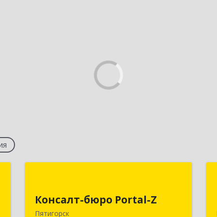
ия
т
Консалт-бюро Portal-Z
Консалт-бюро Portal-Z
,
357502, Ставропольский край,
м
Пятигорск г, Козлова ул, дом № 24/4
Пятигорск