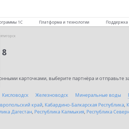
ограммы 1С
Платформа и технологии
Поддержка 
ятигорск
 8
нными карточками, выберите партнёра и отправьте за
Кисловодск
Железноводск
Минеральные воды
вропольский край
,
Кабардино-Балкарская Республика
,
К
лика Дагестан
,
Республика Калмыкия
,
Республика Северн