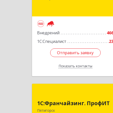
№ 
Подробне
Внедрений
46
1С:Специалист
2
Отправить заявку
Отправить заявку
Показать контакты
Назад
1С:Франчайзинг. ПрофИ
1С:Франчайзинг. ПрофИТ
357500, Ставропольский край
Пятигорск г, Акопянца ул, дом № 1
Пятигорск