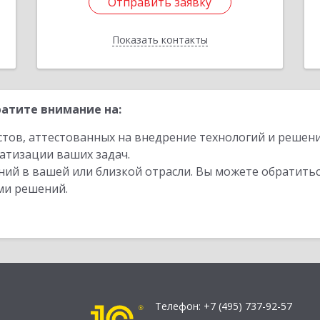
Отправить заявку
Отправить заявку
Показать контакты
Назад
атите внимание на:
стов, аттестованных на внедрение технологий и решен
атизации ваших задач.
ий в вашей или близкой отрасли. Вы можете обратитьс
ми решений.
Телефон:
+7 (495) 737-92-57