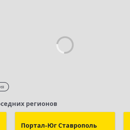
ия
седних регионов
Т
Портал-Юг Ставрополь
Портал-Юг Ставрополь