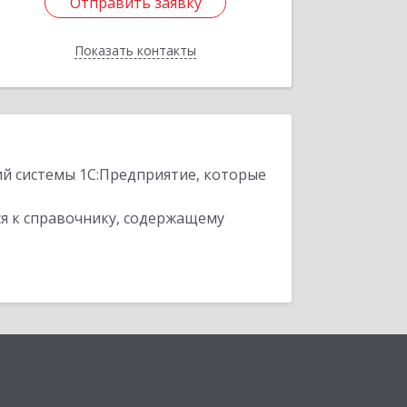
Отправить заявку
Отправить заявку
Показать контакты
Назад
ий системы 1С:Предприятие, которые
я к справочнику, содержащему