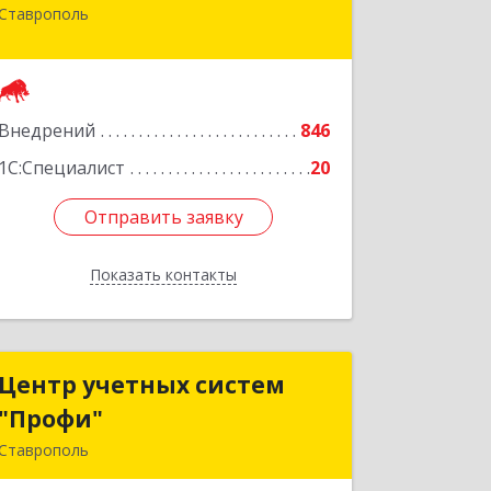
Ставрополь
355002, Ставропольский край,
Ставрополь г, Лермонтова ул, дом №
187
Подробнее
Внедрений
846
1С:Специалист
20
Отправить заявку
Отправить заявку
Показать контакты
Назад
Центр учетных систем
Центр учетных систем
"Профи"
"Профи"
Ставрополь
355012, Ставропольский край,