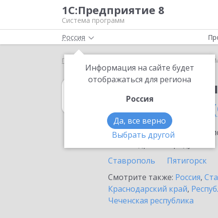
1С:Предприятие 8
Система программ
Россия
Пр
Главная
1С:Бухгалтерия 8
Выбор партнёра
М
Информация на сайте будет
отображаться для региона
1С:Бухгалтерия
Россия
в Михайловске 
Да, все верно
Ознакомьтесь с информацио
Выбрать другой
или внедрение продукта.
Ставрополь
Пятигорск
Смотрите также:
Россия
,
Ста
Краснодарский край
,
Респуб
Чеченская республика