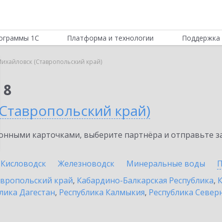
ограммы 1С
Платформа и технологии
Поддержка 
ихайловск (Ставропольский край)
 8
(Ставропольский край)
нными карточками, выберите партнёра и отправьте за
Кисловодск
Железноводск
Минеральные воды
П
вропольский край
,
Кабардино-Балкарская Республика
,
К
лика Дагестан
,
Республика Калмыкия
,
Республика Северн