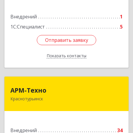
Подробнее
Внедрений
1
1С:Специалист
5
Отправить заявку
Отправить заявку
Показать контакты
Назад
АРМ-Техно
АРМ-Техно
Краснотурьинск
624447, Свердловская обл, Краснотурьинск г,
Чкалова ул, дом № 4, оф.119
Подробнее
Внедрений
34