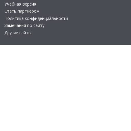
Учебная версия
Стать партнером
Политика конфиденциальности
Замечания по сайту
Другие сайты
Телефон:
+7 (495) 737-92-57
Email:
site_v8@1c.ru
Отдел продаж:
г. Москва
,
улица Селезнёвская, дом 21
© 2026 АО «Группа 1С» (правопреемник «1С»). Все права на сайт
защищены
© 2011- 2026 ООО «1С-Софт» (
о компании
).
Исключительное право на технологическую платформу
«1С:Предприятие 8» и типовые конфигурации программных
продуктов системы «1С:Предприятие 8», представленные на