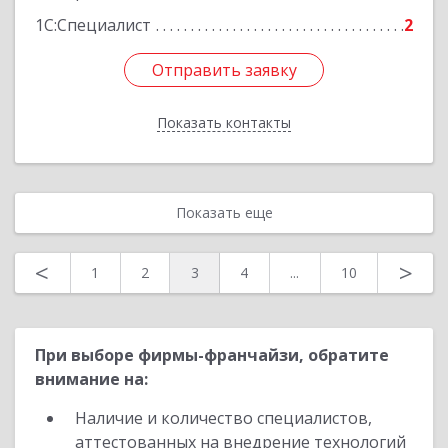
1С:Специалист
2
Отправить заявку
Отправить заявку
Показать контакты
Назад
Показать еще
<
>
1
2
3
4
...
10
При выборе фирмы-франчайзи, обратите
внимание на:
Наличие и количество специалистов,
аттестованных на внедрение технологий