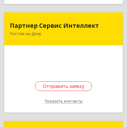
Партнер Сервис Интеллект
Партнер Сервис Интеллект
Ростов-на-Дону
344038, Ростовская обл, Ростов-на-Дону г,
Михаила Нагибина пр-кт, дом № 14а, оф.447
Подробнее
Отправить заявку
Отправить заявку
Показать контакты
Назад