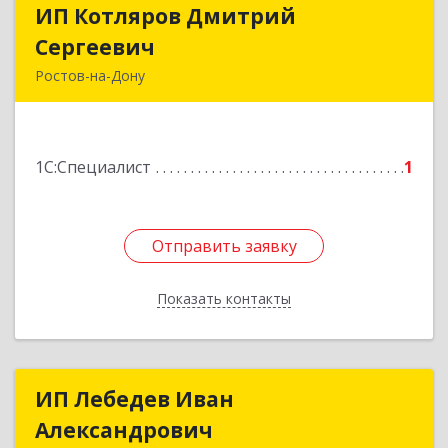
ИП Котляров Дмитрий
ИП Котляров Дмитрий
Сергеевич
Сергеевич
Ростов-на-Дону
344000, Ростовская обл, Ростов-на-Дону г,
Каскадная ул, дом № 138
1С:Специалист
1
Подробнее
Отправить заявку
Отправить заявку
Показать контакты
Назад
ИП Лебедев Иван
ИП Лебедев Иван
Александрович
Александрович