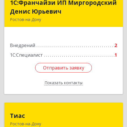
1С:Франчайзи ИП Миргородский
1С:Франчайзи ИП Миргородский
Денис Юрьевич
Денис Юрьевич
Ростов-на-Дону
344096, Ростовская обл, Ростов-на-Дону г,
Стартовая ул, дом № 16/1, кв.113
Внедрений
2
Подробнее
1С:Специалист
1
Отправить заявку
Отправить заявку
Показать контакты
Назад
Тиас
Тиас
Ростов-на-Дону
344022, Ростовская обл, Ростов-на-Дону г,