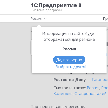
1С:Предприятие 8
Система программ
Россия
Пр
Главная
1С:Бухгалтерия 8
Выбор партнёра
Р
Информация на сайте будет
отображаться для региона
1С:Бухгалтерия
Россия
в Ростове-на-До
Да, все верно
Ознакомьтесь с информацио
Выбрать другой
или внедрение продукта.
Ростов-на-Дону
Таганро
Смотрите также:
Россия
,
Рос
Калмыкия
,
Ставропольский 
Партнеры в вашем регионе: