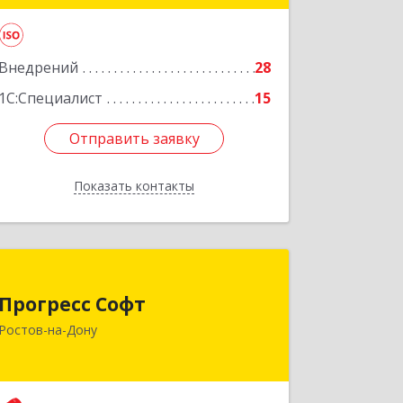
Подробнее
Внедрений
28
1С:Специалист
15
Отправить заявку
Отправить заявку
Показать контакты
Назад
Прогресс Софт
Прогресс Софт
344082, Ростовская обл, г.о. город
Ростов-на-Дону
Ростов-на-Дону г, Ростов-на-Дону г,
Шаумяна ул, дом № 36А, оф.403