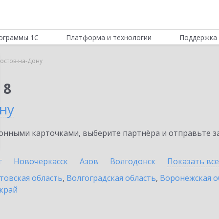
ограммы 1С
Платформа и технологии
Поддержка 
остов-на-Дону
 8
ну
нными карточками, выберите партнёра и отправьте за
г
Новочеркасск
Азов
Волгодонск
Показать вс
товская область
,
Волгоградская область
,
Воронежская о
край