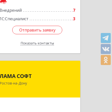
Подробнее
Внедрений
7
1С:Специалист
3
Отправить заявку
Отправить заявку
Показать контакты
Назад
ЛАМА СОФТ
ЛАМА СОФТ
344010, Ростовская обл, Ростов-на-
Ростов-на-Дону
Дону г, Соколова пр-кт, дом № 80
Подробнее