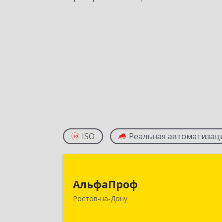
ISO
Реальная автоматизац
АльфаПро
АльфаПроф
344082, Ростовская обл, горо
Ростов-на-Дону
Ростов-на-Дону г.о., Ростов-на-Дон
г, Шаумяна ул, дом № 36А, оф.309 