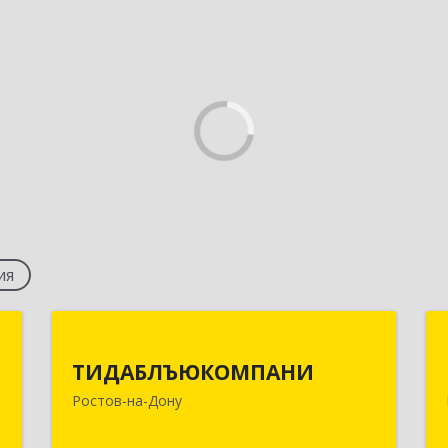
ия
ф
ТИДАБЛЪЮКОМПАНИ
ТИДАБЛЪЮКОМПАНИ
д
344092, Ростовская обл, г.о. Город
Ростов-на-Дону
у
Ростов-На-Дону, Ростов-на-Дону г,
А
Пацаева ул, дом № 20, ком.22, 23