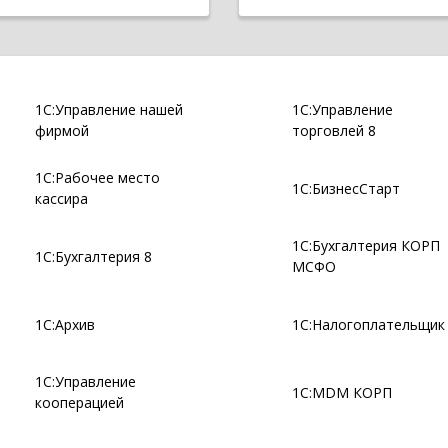
1С:Управление нашей
1С:Управление
фирмой
торговлей 8
1С:Рабочее место
1С:БизнесСтарт
кассира
1С:Бухгалтерия КОРП
1С:Бухгалтерия 8
МСФО
1С:Архив
1С:Налогоплательщик
1С:Управление
1С:MDM КОРП
кооперацией