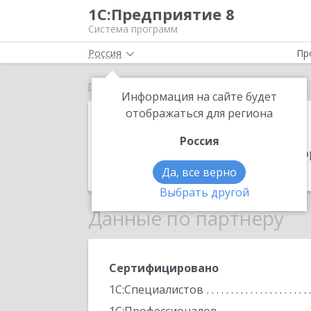
1С:Предприятие 8
Система программ
Россия
Пр
Главная
Регион-Софт
Информация на сайте будет
Регион-Софт
отображаться для региона
Россия
Адрес:
344038, Ростовская обл, г.о. 
Телефон:
(863) 310-0345
Да, все верно
Выбрать другой
Данные по партнеру
Сертифицировано
1С:Специалистов