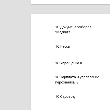
1С:Документооборот
холдинга
1С:Касса
1С:Упрощенка 8
1С:Зарплата и управление
персоналом 8
1С:Садовод