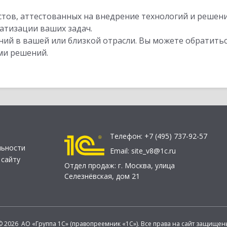
стов, аттестованных на внедрение технологий и решен
атизации ваших задач.
ий в вашей или близкой отрасли. Вы можете обратитьс
ми решений.
Телефон:
+7 (495) 737-92-57
льности
Email:
site_v8@1c.ru
 сайту
Отдел продаж:
г. Москва
,
улица
Селезнёвская, дом 21
© 2026 АО «Группа 1С» (правопреемник «1С»). Все права на сайт защищен