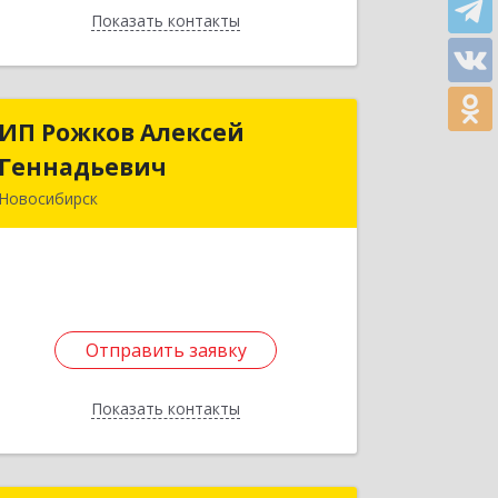
Показать контакты
Назад
ИП Рожков Алексей
ИП Рожков Алексей
Геннадьевич
Геннадьевич
Новосибирск
630049, Новосибирская обл,
Новосибирск г, Красный пр-кт, дом №
220/5, оф.317
Подробнее
Отправить заявку
Отправить заявку
Показать контакты
Назад