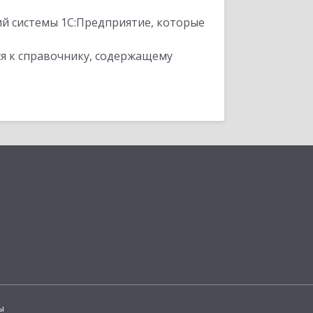
ий системы 1С:Предприятие, которые
я к справочнику, содержащему
ы