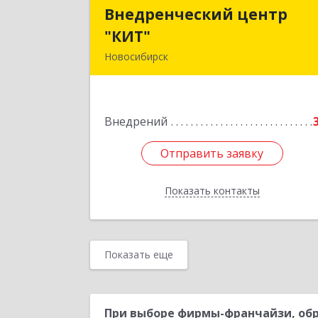
Внедренческий центр
Внедренческий цент
"КИТ"
"КИТ
Новосибирск
630091, Новосибирская обл
Новосибирск г, Мичурина ул, дом 
2
Внедрений
Подробне
Отправить заявку
Отправить заявку
Показать контакты
Назад
Показать еще
При выборе фирмы-франчайзи, обр