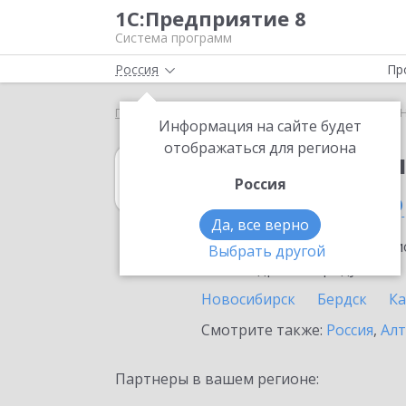
1С:Предприятие 8
Система программ
Россия
Пр
Главная
1С:Бухгалтерия 8
Выбор партнёра
Н
Информация на сайте будет
отображаться для региона
1С:Бухгалтерия
Россия
в Новосибирско
Да, все верно
Ознакомьтесь с информацио
Выбрать другой
или внедрение продукта.
Новосибирск
Бердск
Ка
Смотрите также:
Россия
,
Алт
Партнеры в вашем регионе: