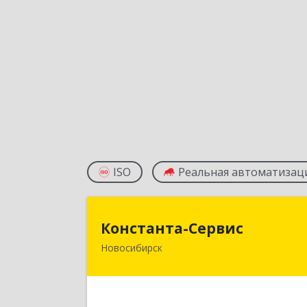
ISO
Реальная автоматизац
Константа-Серви
Константа-Сервис
Новосибирск
630129, Новосибирская обл
Новосибирск г, Рассветная ул, дом 
16/6