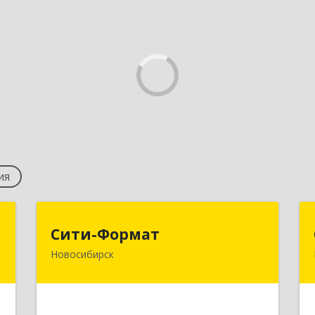
ия
с
Сити-Формат
Сити-Формат
Новосибирск
,
630008, Новосибирская обл,
№
Новосибирск г, Бориса Богаткова ул,
9
дом № 63/2, оф.202