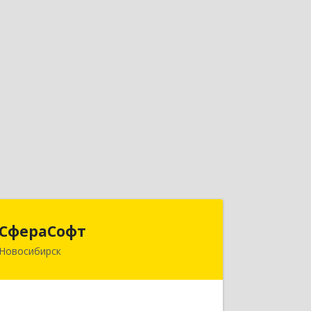
СфераСофт
СфераСофт
Новосибирск
633100, Новосибирская обл,
Новосибирский р-н, Толмачевский с/
с, Толмачево с, Вадима Туманова
(Пригородный простор мкр ул, дом №