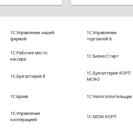
1С:Управление нашей
1С:Управление
фирмой
торговлей 8
1С:Рабочее место
1С:БизнесСтарт
кассира
1С:Бухгалтерия КОРП
1С:Бухгалтерия 8
МСФО
1С:Архив
1С:Налогоплательщик
1С:Управление
1С:MDM КОРП
кооперацией