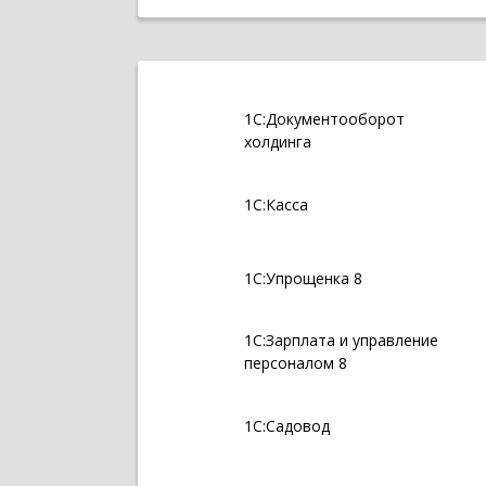
1С:Документооборот
холдинга
1С:Касса
1С:Упрощенка 8
1С:Зарплата и управление
персоналом 8
1С:Садовод