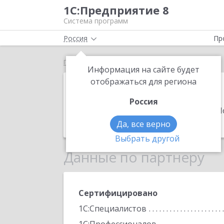
1С:Предприятие 8
Система программ
Россия
Пр
Главная
Юнити
Информация на сайте будет
Юнити
отображаться для региона
Россия
Адрес:
630102, Новосибирская обл, Но
Телефон:
(923) 500-0004
Да, все верно
Выбрать другой
Данные по партнеру
Сертифицировано
1С:Специалистов