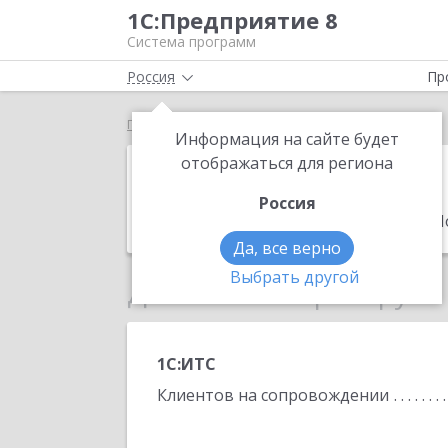
1С:Предприятие 8
Система программ
Россия
Пр
Главная
Амтэлком
Информация на сайте будет
Амтэлком
отображаться для региона
Россия
Адрес:
630047, Новосибирская обл, Но
Да, все верно
Выбрать другой
Данные по партнеру
1С:ИТС
Клиентов на сопровождении