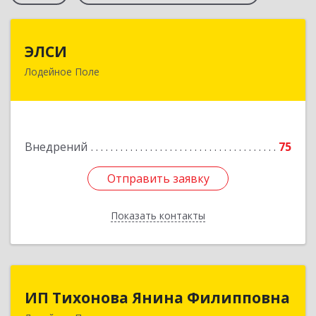
ЭЛСИ
ЭЛСИ
Лодейное Поле
187700, Ленинградская обл, Лодейное Поле г,
Коммунаров ул, дом № 7
Подробнее
Внедрений
75
Отправить заявку
Отправить заявку
Показать контакты
Назад
ИП Тихонова Янина Филипповна
ИП Тихонова Янина Филипповна