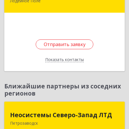
Лодейное Поле
187700, Ленинградская обл, Лодейнопольский
р-н, Лодейное Поле г, Урицкого пр-кт, дом №
11А
Подробнее
Отправить заявку
Отправить заявку
Показать контакты
Назад
Ближайшие партнеры из соседних
регионов
Неосистемы Северо-Запад ЛТД
Неосистемы Северо-Запад ЛТД
Петрозаводск
185001, Карелия Респ, Петрозаводск г,