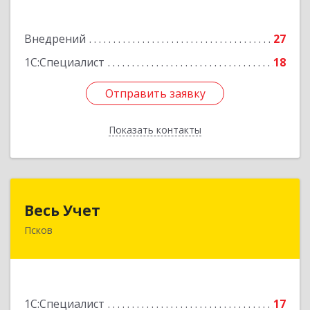
Подробнее
Внедрений
27
1С:Специалист
18
Отправить заявку
Отправить заявку
Показать контакты
Назад
Весь Учет
Весь Учет
Псков
180019, Псковская обл, Псков г, Белинского ул,
дом № 87
Подробнее
1С:Специалист
17