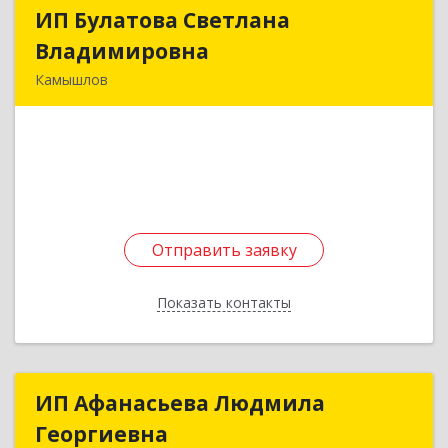
ИП Булатова Светлана
ИП Булатова Светлана
Владимировна
Владимировна
Камышлов
624852, Свердловская обл, Камышловский р-н,
Обуховское с, Рабочая ул, дом № 3А
Подробнее
Отправить заявку
Отправить заявку
Показать контакты
Назад
ИП Афанасьева Людмила
ИП Афанасьева Людмила
Георгиевна
Георгиевна