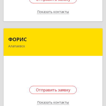
Показать контакты
Назад
ФОРИС
ФОРИС
Алапаевск
624601, Свердловская обл, Алапаевск г, Ленина
ул, дом № 9
Подробнее
Отправить заявку
Отправить заявку
Показать контакты
Назад