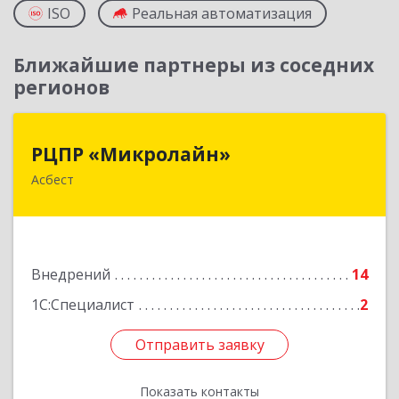
ISO
Реальная автоматизация
Ближайшие партнеры из соседних
регионов
РЦПР «Микролайн»
РЦПР «Микролайн»
Асбест
624272, Свердловская обл, Асбест г, имени В.И.
Ленина пр-кт, Здание № 29, оф.301
Подробнее
Внедрений
14
1С:Специалист
2
Отправить заявку
Отправить заявку
Показать контакты
Назад