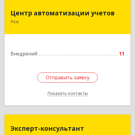
Центр автоматизации учетов
Центр автоматизации учетов
Реж
623750, Свердловская обл, Режевской р-н, Реж
г, Энгельса ул, дом № 6 А
Подробнее
Внедрений
11
Отправить заявку
Отправить заявку
Показать контакты
Назад
Эксперт-консультант
Эксперт-консультант