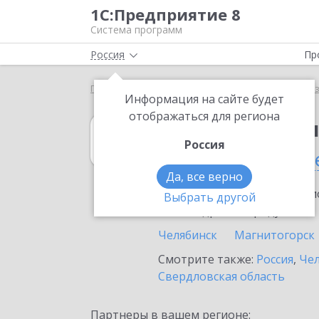
1С:Предприятие 8
Система программ
Россия
Пр
Главная
1С:Бухгалтерия некоммерческой организ
Информация на сайте будет
отображаться для региона
1С:Бухгалтери
Россия
в Верхнем Уфал
Да, все верно
Ознакомьтесь с информацио
Выбрать другой
или внедрение продукта.
Челябинск
Магнитогорск
Смотрите также:
Россия
,
Чел
Свердловская область
Партнеры в вашем регионе: