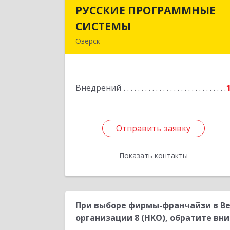
РУССКИЕ ПРОГРАММНЫЕ
РУССКИЕ ПРОГРАММНЫ
СИСТЕМЫ
СИСТЕМ
Озерск
456785, Челябинская обл, Озерск г
Трудящихся ул, дом № 21, кв.1
Внедрений
Подробне
Отправить заявку
Отправить заявку
Показать контакты
Назад
При выборе фирмы-франчайзи в В
организации 8 (НКО), обратите вни