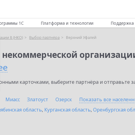
ограммы 1С
Платформа и технологии
Поддержка 
ации 8 (НКО)
Выбор партнёра
Верхний Уфалей
я некоммерческой организации
ее
нными карточками, выберите партнёра и отправьте за
Миасс
Златоуст
Озерск
Показать все населен
ябинская область
,
Курганская область
,
Оренбургская об