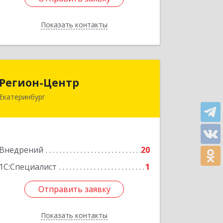
Показать контакты
Назад
Регион-Центр
Регион-Центр
Екатеринбург
620085, Свердловская обл,
Екатеринбург г, Агрономическая ул,
дом № 39, кв.103
Подробнее
Внедрений
20
1С:Специалист
1
Отправить заявку
Отправить заявку
Показать контакты
Назад