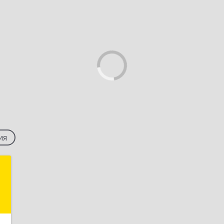
ия
н
й
7