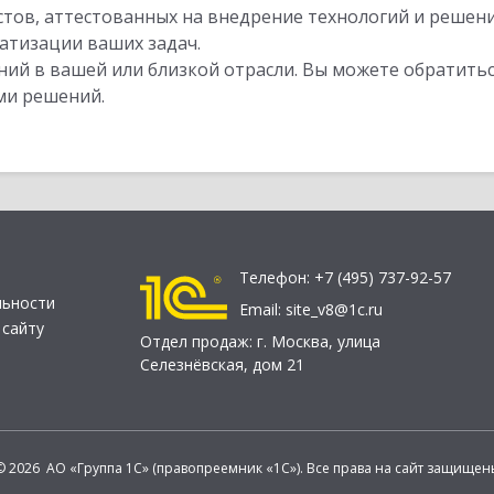
стов, аттестованных на внедрение технологий и решен
атизации ваших задач.
ий в вашей или близкой отрасли. Вы можете обратитьс
ми решений.
Телефон:
+7 (495) 737-92-57
льности
Email:
site_v8@1c.ru
 сайту
Отдел продаж:
г. Москва
,
улица
Селезнёвская, дом 21
© 2026 АО «Группа 1С» (правопреемник «1С»). Все права на сайт защищен