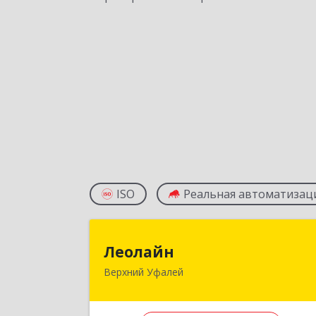
ISO
Реальная автоматизац
Леолай
Леолайн
Верхний Уфалей
456800, Челябинская обл, Верхни
Уфалей г, Ленина ул, дом № 14