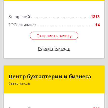
Подробнее
Внедрений
1813
1С:Специалист
14
Отправить заявку
Отправить заявку
Показать контакты
Назад
Центр бухгалтерии и бизнеса
Центр бухгалтерии и бизнеса
Севастополь
299026, Севастополь г, Качинский туп, дом №
22
Подробнее