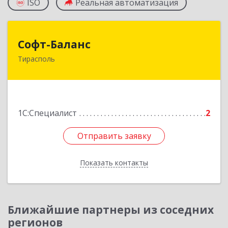
ISO
Реальная автоматизация
Софт-Баланс
Софт-Баланс
Тирасполь
МОЛДОВА, РЕСПУБЛИКА , 3300,
Приднестровье, г.Тирасполь, ул. 25 Октября
д.97а (3-й этаж)
Подробнее
1С:Специалист
2
Отправить заявку
Отправить заявку
Показать контакты
Назад
Ближайшие партнеры из соседних
регионов